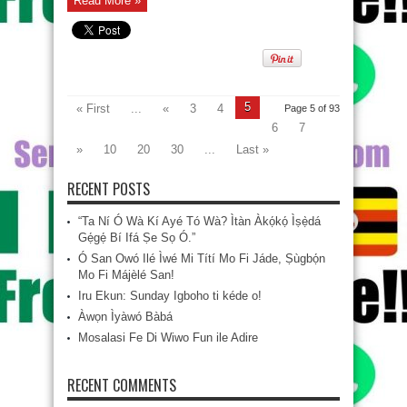
Read More »
lóyún
sínú
àti
oko
rè
tó
jé
Engineer.
5
« First
...
«
3
4
Page 5 of 93
6
7
»
10
20
30
...
Last »
RECENT POSTS
“Ta Ní Ó Wà Kí Ayé Tó Wà? Ìtàn Àkọ́kọ́ Ìṣẹ̀dá
Gẹ́gẹ́ Bí Ifá Ṣe Sọ Ó.”
Ó San Owó Ilé Ìwé Mi Títí Mo Fi Jáde, Ṣùgbọ́n
Mo Fi Májèlé San!
Iru Ekun: Sunday Igboho ti kéde o!
Àwọn Ìyàwó Bàbá
Mosalasi Fe Di Wiwo Fun ile Adire
RECENT COMMENTS