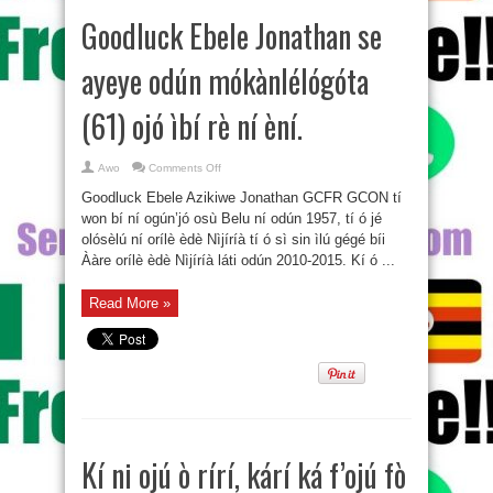
Goodluck Ebele Jonathan se
ayeye odún mókànlélógóta
(61) ojó ìbí rè ní èní.
on
Awo
Comments Off
Goodluck
Ebele
Goodluck Ebele Azikiwe Jonathan GCFR GCON tí
Jonathan
se
won bí ní ogún’jó osù Belu ní odún 1957, tí ó jé
ayeye
olósèlú ní orílè èdè Nìjíríà tí ó sì sin ìlú gégé bíi
odún
mókànlélógóta
Ààre orílè èdè Nìjíríà láti odún 2010-2015. Kí ó ...
(61)
ojó
ìbí
rè
Read More »
ní
èní.
Kí ni ojú ò rírí, kárí ká f’ojú fò