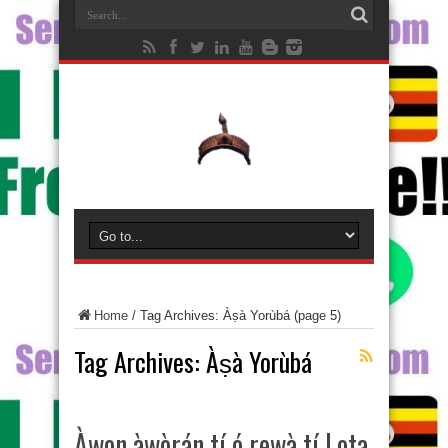
Home
/
Tag Archives: Àṣà Yorùbá
(page 5)
Tag Archives:
Àṣà Yorùbá
Àwon àwòrán tí ó rewà tí Lota