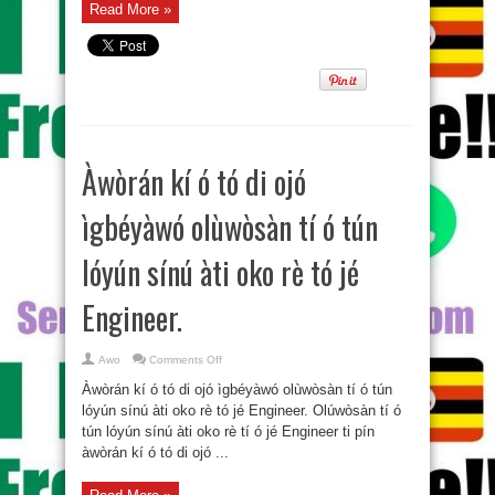
.
Read More »
Àwòrán kí ó tó di ojó
ìgbéyàwó olùwòsàn tí ó tún
lóyún sínú àti oko rè tó jé
Engineer.
on
Awo
Comments Off
Àwòrán
kí
Àwòrán kí ó tó di ojó ìgbéyàwó olùwòsàn tí ó tún
ó
tó
lóyún sínú àti oko rè tó jé Engineer. Olúwòsàn tí ó
di
tún lóyún sínú àti oko rè tí ó jé Engineer ti pín
ojó
ìgbéyàwó
àwòrán kí ó tó di ojó ...
olùwòsàn
tí
ó
tún