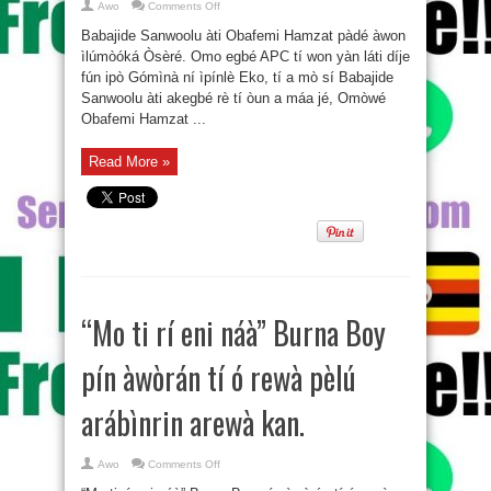
on
Awo
Comments Off
Babajide
Sanwoolu
Babajide Sanwoolu àti Obafemi Hamzat pàdé àwon
àti
Obafemi
ìlúmòóká Òsèré. Omo egbé APC tí won yàn láti díje
Hamzat
fún ipò Gómìnà ní ìpínlè Eko, tí a mò sí Babajide
pàdé
àwon
Sanwoolu àti akegbé rè tí òun a máa jé, Omòwé
ìlúmòóká
Òsèré.
Obafemi Hamzat ...
Read More »
“Mo ti rí eni náà” Burna Boy
pín àwòrán tí ó rewà pèlú
arábìnrin arewà kan.
on
Awo
Comments Off
“Mo
ti