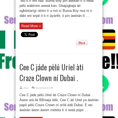
“Mo ti rí eni náà” Burna Boy pín àwòrán tí ó rewà
rí
eni
pèlú arábìnrin arewà kan. Gbajúgbajà àti
náà”
ogbóntarìgì olórin tí a mò sí Burna Boy nse ni ó
Burna
Boy
dàbí eni wípé ó ti rí àyànfé, ó pín àwòrán tí ...
pín
àwòrán
tí
ó
Read More »
rewà
pèlú
arábìnrin
arewà
kan.
Cee C jáde pèlú Uriel àti
Craze Clown ní Dubai .
on
Awo
Comments Off
Cee
C
Cee C jáde pèlú Uriel àti Craze Clown ní Dubai .
jáde
pèlú
Àwon ará ilé BBnaija télè, Cee C àti Uriel ya àwòrán
Uriel
papò pélù Craze Crown ní orílè èdè Dubai. E wo
àti
Craze
àwòrán àwon àwom métèta tí ó rewà púpò ...
Clown
ní
Dubai