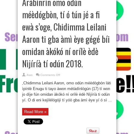
Arábìnrin omo odún
méèdógbòn, tí ó tún jé a fi
ewà s’oge, Chidimma Leilani
Aaron ti gba àmì èye gégé bíi
omidan àkókó ní orílè èdè
Nìjíríà tí odún 2018.
on
Awo
Comments Off
Arábìnrin
omo
,Chidimma Leilani Aaron, omo odún méèdógbòn láti
odún
méèdógbòn,
ìpínlè Enugu ti tayo àwon métàdínlógún (17) tí won
tí
jo díje fún omidan àkókó ní orílè èdè Nìjíríà ti odún
ó
tún
yí. O di eni kejìlélógójì tí yóò gba àmì èye yí ó sì ...
jé
a
fi
ewà
Read More »
s’oge,
Chidimma
Leilani
Aaron
ti
gba
àmì