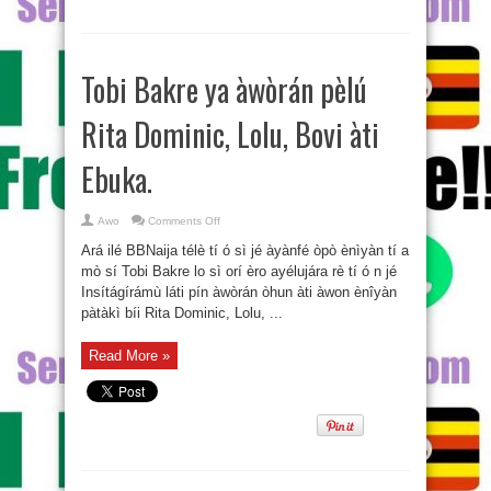
èye
gégé
bíi
omidan
àkókó
ní
Tobi Bakre ya àwòrán pèlú
orílè
èdè
Nìjíríà
Rita Dominic, Lolu, Bovi àti
tí
odún
2018.
Ebuka.
on
Awo
Comments Off
Tobi
Bakre
Ará ilé BBNaija télè tí ó sì jé àyànfé òpò ènìyàn tí a
ya
àwòrán
mò sí Tobi Bakre lo sì orí èro ayélujára rè tí ó n jé
pèlú
Insítágírámù láti pín àwòrán òhun àti àwon ènîyàn
Rita
Dominic,
pàtàkì bíi Rita Dominic, Lolu, ...
Lolu,
Bovi
àti
Ebuka.
Read More »