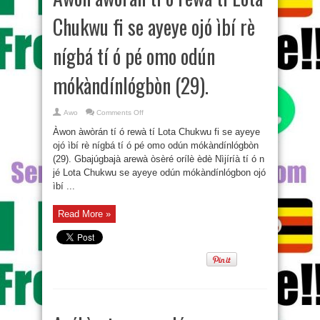
Chukwu fi se ayeye ojó ìbí rè
nígbá tí ó pé omo odún
mókàndínlógbòn (29).
on
Awo
Comments Off
Àwon
àwòrán
Àwon àwòrán tí ó rewà tí Lota Chukwu fi se ayeye
tí
ó
ojó ìbí rè nígbá tí ó pé omo odún mókàndínlógbòn
rewà
(29). Gbajúgbajà arewà òsèré orílè èdè Nìjíríà tí ó n
tí
Lota
jé Lota Chukwu se ayeye odún mókàndínlógbon ojó
Chukwu
fi
ìbí ...
se
ayeye
ojó
Read More »
ìbí
rè
nígbá
tí
ó
pé
omo
odún
mókàndínlógbòn
(29).