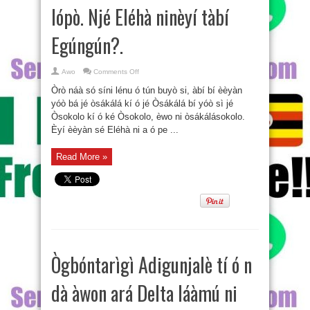
lópò. Njé Eléhà ninèyí tàbí
Egúngún?.
on
Awo
Comments Off
Kí
ni
Òrò náà só síni lénu ó tún buyò si, àbí bí èèyàn
ojú
ò
yóò bá jé òsákálá kí ó jé Òsákálá bí yóò sì jé
rírí,
Òsokolo kí ó ké Òsokolo, èwo ni òsákálásokolo.
kárí
ká
Èyí èèyàn sé Eléhà ni a ó pe ...
f’ojú
fò
lópò.
Njé
Read More »
Eléhà
ninèyí
tàbí
Egúngún?.
Ògbóntarìgì Adigunjalè tí ó n
dà àwon ará Delta láàmú ni