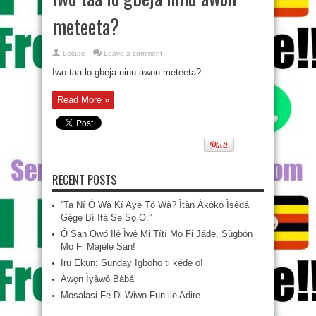
meteeta?
Lolade
Leave a comment
Iwo taa lo gbeja ninu awon meteeta?
Read More »
RECENT POSTS
“Ta Ní Ó Wà Kí Ayé Tó Wà? Ìtàn Àkọ́kọ́ Ìṣẹ̀dá
Gẹ́gẹ́ Bí Ifá Ṣe Sọ Ó.”
Ó San Owó Ilé Ìwé Mi Títí Mo Fi Jáde, Ṣùgbọ́n
Mo Fi Májèlé San!
Iru Ekun: Sunday Igboho ti kéde o!
Àwọn Ìyàwó Bàbá
Mosalasi Fe Di Wiwo Fun ile Adire