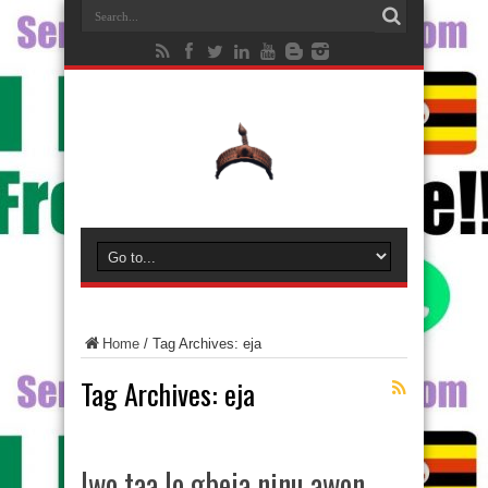
Home
/
Tag Archives: eja
Tag Archives:
eja
Iwo taa lo gbeja ninu awon