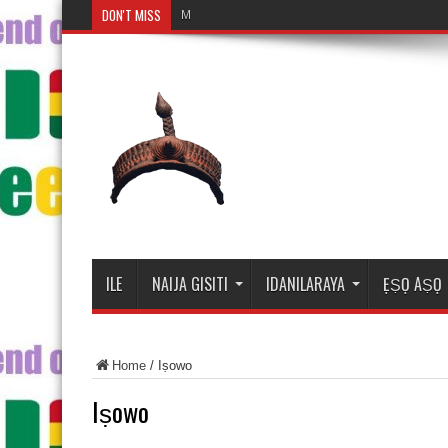
DON'T MISS
Mosalasi Fe
ILE
NAIJA GISITI
IDANILARAYA
ẸṢỌ AṢỌ
Home
/
Iṣowo
Iṣowo