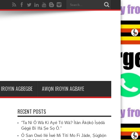
IROYIN AGBEGBE
AWỌN IROYIN AGBAYE
RECENT POSTS
“Ta Ní Ó Wà Kí Ayé Tó Wà? Ìtàn Àkọ́kọ́ Ìṣẹ̀dá
Gẹ́gẹ́ Bí Ifá Ṣe Sọ Ó.”
Ó San Owó Ilé Ìwé Mi Títí Mo Fi Jáde, Ṣùgbọ́n