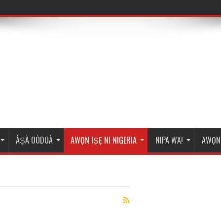
ÀṢÀ OÒDUÀ
AWỌN IṢẸ NI NIGERIA
NIPA WA!
AWỌN 