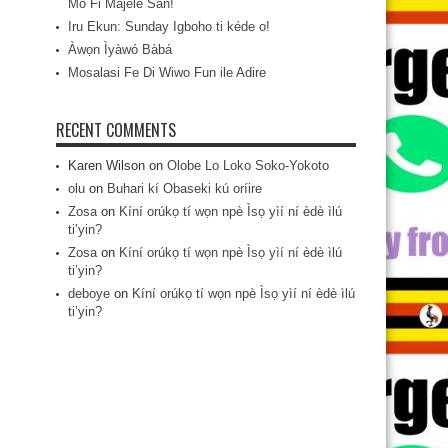
Mo Fi Májèlé San!
Iru Ekun: Sunday Igboho ti kéde o!
Àwọn Ìyàwó Bàbá
Mosalasi Fe Di Wiwo Fun ile Adire
RECENT COMMENTS
Karen Wilson
on
Olobe Lo Loko Soko-Yokoto
olu
on
Buhari kí Obaseki kú oríire
Zosa
on
Kíní orúkọ tí wọn npè Ìsọ yìí ní èdè ìlú
ti’yin?
Zosa
on
Kíní orúkọ tí wọn npè Ìsọ yìí ní èdè ìlú
ti’yin?
deboye
on
Kíní orúkọ tí wọn npè Ìsọ yìí ní èdè ìlú
ti’yin?