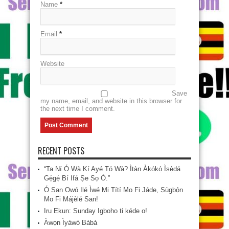
Name
*
Email
*
Website
Save
my name, email, and website in this browser for
the next time I comment.
RECENT POSTS
“Ta Ní Ó Wà Kí Ayé Tó Wà? Ìtàn Àkọ́kọ́ Ìṣẹ̀dá
Gẹ́gẹ́ Bí Ifá Ṣe Sọ Ó.”
Ó San Owó Ilé Ìwé Mi Títí Mo Fi Jáde, Ṣùgbọ́n
Mo Fi Májèlé San!
Iru Ekun: Sunday Igboho ti kéde o!
Àwọn Ìyàwó Bàbá