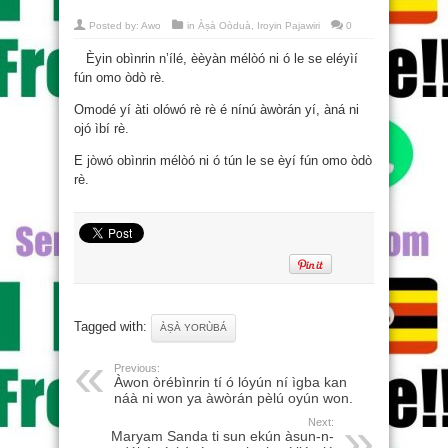
Posted by:
Awo
in
Àṣà Oòduà
,
Iroyin Pajawiri
0
Èyin obìnrin n’ílé, èèyàn mélòó ni ó le se eléyìí
fún omo òdò rè.
Omodé yí àti olówó rè rè é nínú àwòrán yí, àná ni
ojó ìbí rè.
E jòwó obìnrin mélòó ni ó tún le se èyí fún omo òdò
rè.
Tagged with:
ÀṢÀ YORÙBÁ
Previous:
Àwon òrébìnrin tí ó lóyún ní ìgba kan
náà ni won ya àwòrán pèlú oyún won.
Next:
Maryam Sanda ti sun ekún àsun-n-