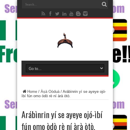
Home
/
Àṣà Oòduà
/
Arábìnrin yí se ayeye ojó-
ìbí fún omo òdò rè ní àrà òtò.
Arábìnrin yí se ayeye ojó-ìbí
fún omo òdò rè ní àrà òtò.