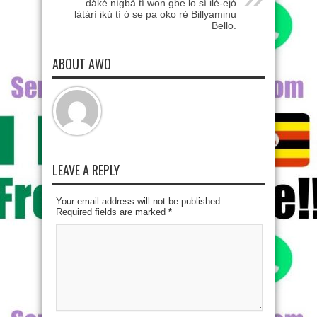
dáké nígbà tí won gbe lo sí ilé-ejó
látàrí ikú tí ó se pa oko rè Billyaminu
Bello.
ABOUT AWO
LEAVE A REPLY
Your email address will not be published.
Required fields are marked
*