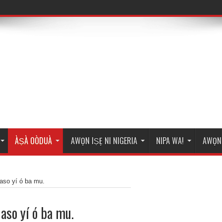
ÀṢÀ OÒDUÀ
AWỌN IṢẸ NI NIGERIA
NIPA WA!
AWỌN 
aso yí ó ba mu.
aso yí ó ba mu.