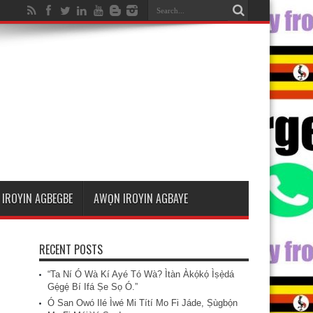
IROYIN AGBEGBE
AWỌN IROYIN AGBAYE
RECENT POSTS
“Ta Ní Ó Wà Kí Ayé Tó Wà? Ìtàn Àkọ́kọ́ Ìṣẹ̀dá
Gẹ́gẹ́ Bí Ifá Ṣe Sọ Ó.”
Ó San Owó Ilé Ìwé Mi Títí Mo Fi Jáde, Ṣùgbọ́n