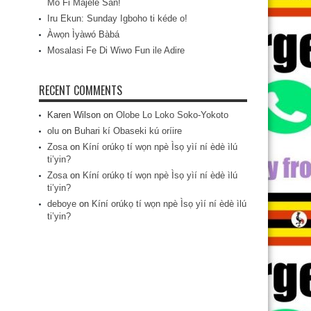
Mo Fi Májèlé San!
Iru Ekun: Sunday Igboho ti kéde o!
Àwọn Ìyàwó Bàbá
Mosalasi Fe Di Wiwo Fun ile Adire
RECENT COMMENTS
Karen Wilson
on
Olobe Lo Loko Soko-Yokoto
olu
on
Buhari kí Obaseki kú oríire
Zosa
on
Kíní orúkọ tí wọn npè Ìsọ yìí ní èdè ìlú
ti’yin?
Zosa
on
Kíní orúkọ tí wọn npè Ìsọ yìí ní èdè ìlú
ti’yin?
deboye
on
Kíní orúkọ tí wọn npè Ìsọ yìí ní èdè ìlú
ti’yin?