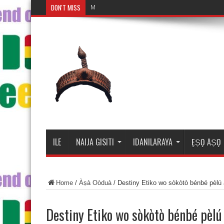
DON'T MISS
Mosalasi Fe D
ILE
NAIJA GISITI
IDANILARAYA
ẸṢỌ AṢỌ
Home
/
Àṣà Oòduà
/
Destiny Etiko wo sòkòtò bénbé pèlú 
Destiny Etiko wo sòkòtò bénbé pèlú 