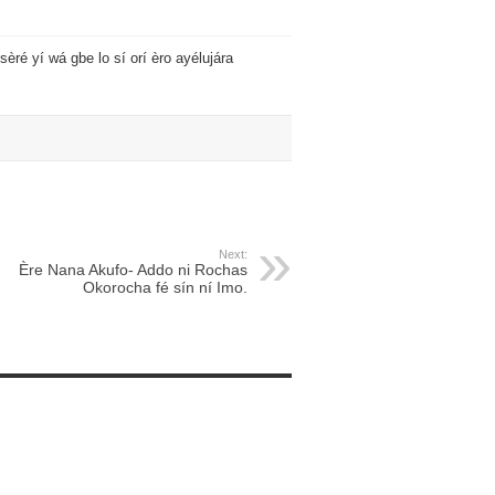
sèré yí wá gbe lo sí orí èro ayélujára
Next:
Ère Nana Akufo- Addo ni Rochas
Okorocha fé sín ní Imo.