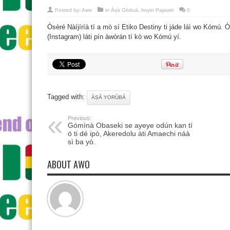
Posted by:
Awo
in
Àṣà Oòduà
,
Iroyin Pajawiri
0
Òsèré Nàíjíríà tí a mò sí Etiko Destiny ti jáde láì wo Kómú. Ò
(Instagram) láti pín àwòrán tí kò wo Kómú yí.
Tagged with:
ÀṢÀ YORÙBÁ
Previous:
Gómìnà Obaseki se ayeye odún kan tí
ó ti dé ipò, Akeredolu àti Amaechi náà
sì ba yò.
ABOUT AWO