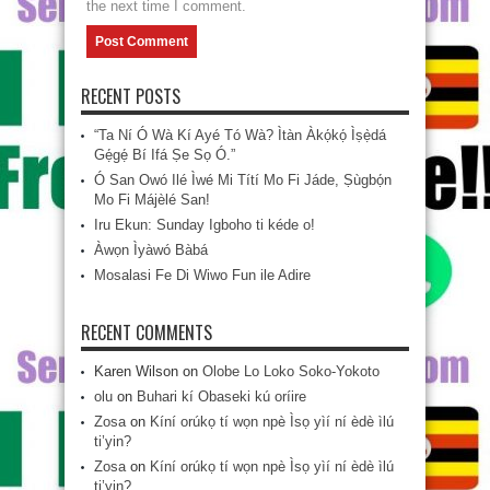
the next time I comment.
RECENT POSTS
“Ta Ní Ó Wà Kí Ayé Tó Wà? Ìtàn Àkọ́kọ́ Ìṣẹ̀dá
Gẹ́gẹ́ Bí Ifá Ṣe Sọ Ó.”
Ó San Owó Ilé Ìwé Mi Títí Mo Fi Jáde, Ṣùgbọ́n
Mo Fi Májèlé San!
Iru Ekun: Sunday Igboho ti kéde o!
Àwọn Ìyàwó Bàbá
Mosalasi Fe Di Wiwo Fun ile Adire
RECENT COMMENTS
Karen Wilson
on
Olobe Lo Loko Soko-Yokoto
olu
on
Buhari kí Obaseki kú oríire
Zosa
on
Kíní orúkọ tí wọn npè Ìsọ yìí ní èdè ìlú
ti’yin?
Zosa
on
Kíní orúkọ tí wọn npè Ìsọ yìí ní èdè ìlú
ti’yin?