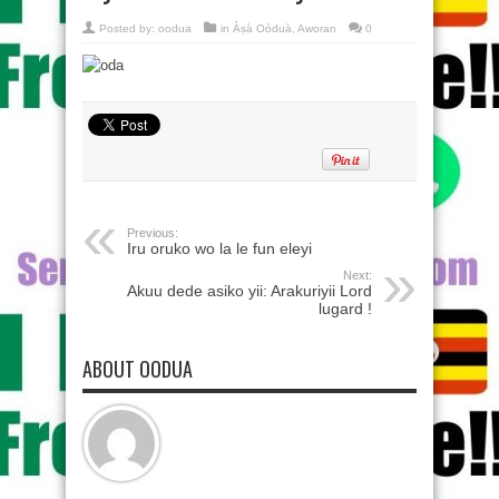
Posted by:
oodua
in
Àṣà Oòduà
,
Aworan
0
Previous:
Iru oruko wo la le fun eleyi
Next:
Akuu dede asiko yii: Arakuriyii Lord
lugard !
ABOUT OODUA