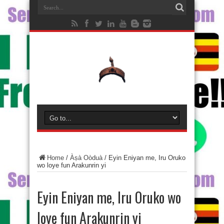
Home
/
Àṣà Oòduà
/
Eyin Eniyan me, Iru Oruko
wo loye fun Arakunrin yi
Eyin Eniyan me, Iru Oruko wo
loye fun Arakunrin yi