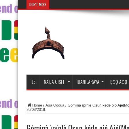
DON'T MISS
Mosalasi Fe
ILE
NAIJA GISITI
IDANILARAYA
ẸṢỌ AṢỌ
Home
/
Àṣà Oòduà
/
Gómìnà ìpínlè Osun kéde ojó Ajé(Mon
20/08/2018.
Gómìnà ìpínlè Osun kéde ojó Ajé(Mo