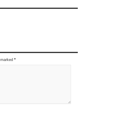
re marked
*