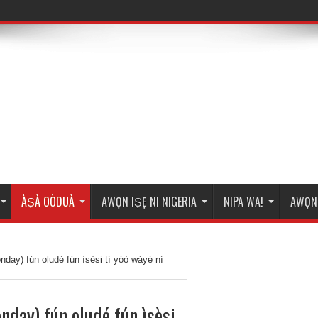
ÀṢÀ OÒDUÀ
AWỌN IṢẸ NI NIGERIA
NIPA WA!
AWỌN 
day) fún oludé fún ìsèsi tí yóò wáyé ní
nday) fún oludé fún ìsèsi