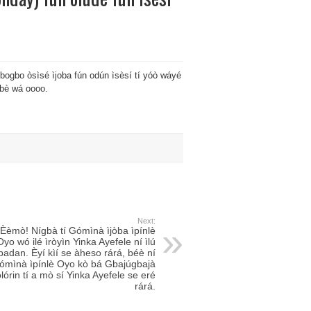
bogbo òsìsé ìjoba fún odún ìsèsí tí yóò wáyé
gbè wá oooo.
Next:
Èèmò! Nígbà tí Gómìnà ìjòba ìpínlè
Oyo wó ilé ìròyìn Yinka Ayefele ní ìlú
badan. Èyí kìí se àheso rárá, béè ní
ómìnà ìpínlè Oyo kò bá Gbajúgbajà
olórin tí a mò sí Yinka Ayefele se eré
rárá.