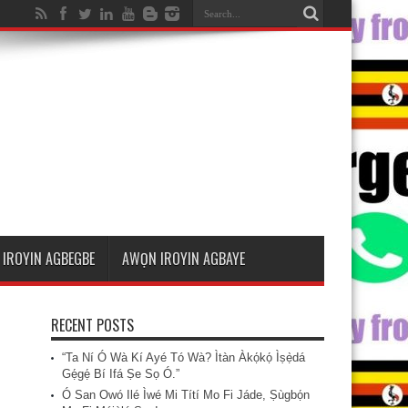
IROYIN AGBEGBE
AWỌN IROYIN AGBAYE
RECENT POSTS
“Ta Ní Ó Wà Kí Ayé Tó Wà? Ìtàn Àkọ́kọ́ Ìṣẹ̀dá
Gẹ́gẹ́ Bí Ifá Ṣe Sọ Ó.”
Ó San Owó Ilé Ìwé Mi Títí Mo Fi Jáde, Ṣùgbọ́n