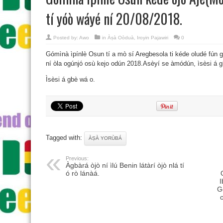
tí yóò wáyé ní 20/08/2018.
Posted by:
Awo
in
Àṣà Oòduà
,
Iroyin Pajawiri
0
Gómìnà ìpínlè Osun tí a mò sí Aregbesola ti kéde oludé fún g
ní òla ogúnjó osù kejo odún 2018.Asèyí se àmódún, ìsèsi á 
Ìsèsi á gbè wá o.
Tagged with:
ÀṢÀ YORÙBÁ
Previous:
Àgbàrá òjò ní ìlú Benin látàrí òjò nlá tí
ó rò lánàá.
I
G