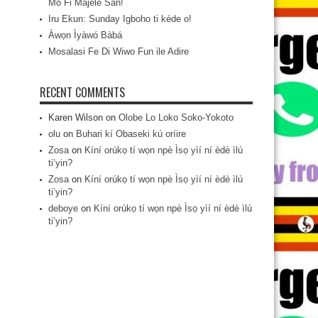
Mo Fi Májèlé San!
Iru Ekun: Sunday Igboho ti kéde o!
Àwọn Ìyàwó Bàbá
Mosalasi Fe Di Wiwo Fun ile Adire
RECENT COMMENTS
Karen Wilson
on
Olobe Lo Loko Soko-Yokoto
olu
on
Buhari kí Obaseki kú oríire
Zosa
on
Kíní orúkọ tí wọn npè Ìsọ yìí ní èdè ìlú
ti’yin?
Zosa
on
Kíní orúkọ tí wọn npè Ìsọ yìí ní èdè ìlú
ti’yin?
deboye
on
Kíní orúkọ tí wọn npè Ìsọ yìí ní èdè ìlú
ti’yin?