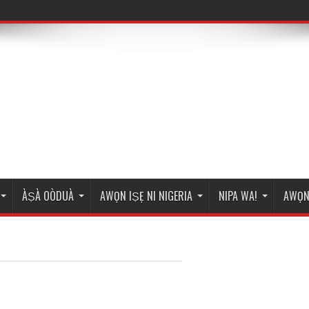
ÀṢÀ OÒDUÀ
AWỌN IṢẸ NI NIGERIA
NIPA WA!
AWỌN