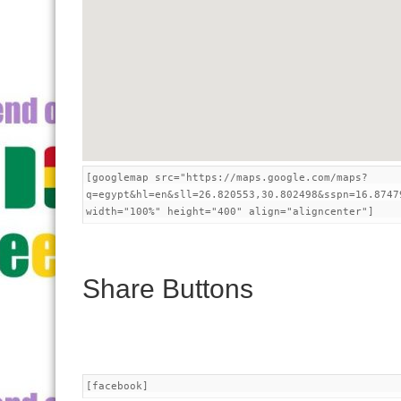
[googlemap src="https://maps.google.com/maps?
q=egypt&hl=en&sll=26.820553,30.802498&sspn=16.8747
width="100%" height="400" align="aligncenter"]
Share Buttons
[facebook]