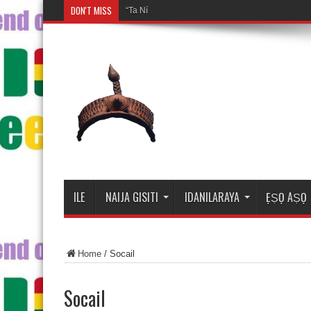
DON'T MISS
“Ta Ní Ó Wà Kí Ayé Tó Wà
ILE
NAIJA GISITI
IDANILARAYA
ẸṢỌ AṢỌ
Home
/
Socail
Socail