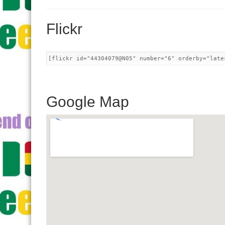
Flickr
[flickr id="44304079@N05" number="6" orderby="late
Google Map