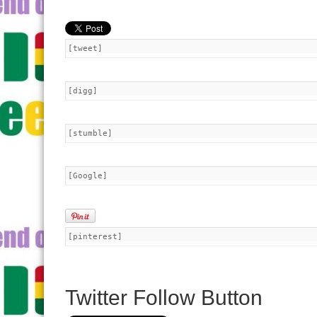
[tweet]
[digg]
[stumble]
[Google]
[pinterest]
Twitter Follow Button