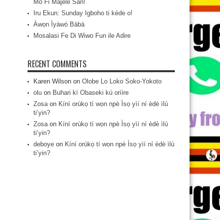
Mo Fi Májèlé San!
Iru Ekun: Sunday Igboho ti kéde o!
Àwọn Ìyàwó Bàbá
Mosalasi Fe Di Wiwo Fun ile Adire
RECENT COMMENTS
Karen Wilson
on
Olobe Lo Loko Soko-Yokoto
olu
on
Buhari kí Obaseki kú oríire
Zosa
on
Kíní orúkọ tí wọn npè Ìsọ yìí ní èdè ìlú
ti’yin?
Zosa
on
Kíní orúkọ tí wọn npè Ìsọ yìí ní èdè ìlú
ti’yin?
deboye
on
Kíní orúkọ tí wọn npè Ìsọ yìí ní èdè ìlú
ti’yin?