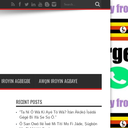
 IROYIN AGBEGBE
AWỌN IROYIN AGBAYE
RECENT POSTS
“Ta Ní Ó Wà Kí Ayé Tó Wà? Ìtàn Àkọ́kọ́ Ìṣẹ̀dá
Gẹ́gẹ́ Bí Ifá Ṣe Sọ Ó.”
Ó San Owó Ilé Ìwé Mi Títí Mo Fi Jáde, Ṣùgbọ́n