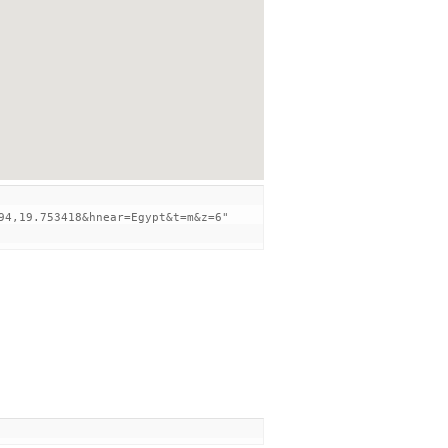
94,19.753418&hnear=Egypt&t=m&z=6"