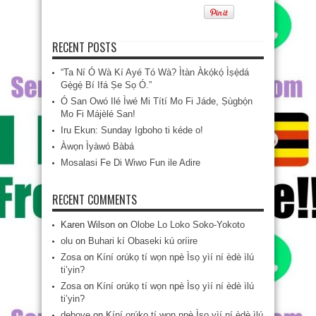
RECENT POSTS
“Ta Ní Ó Wà Kí Ayé Tó Wà? Ìtàn Àkọ́kọ́ Ìṣẹ̀dá
Gẹ́gẹ́ Bí Ifá Ṣe Sọ Ó.”
Ó San Owó Ilé Ìwé Mi Títí Mo Fi Jáde, Ṣùgbọ́n
Mo Fi Májèlé San!
Iru Ekun: Sunday Igboho ti kéde o!
Àwọn Ìyàwó Bàbá
Mosalasi Fe Di Wiwo Fun ile Adire
RECENT COMMENTS
Karen Wilson
on
Olobe Lo Loko Soko-Yokoto
olu
on
Buhari kí Obaseki kú oríire
Zosa
on
Kíní orúkọ tí wọn npè Ìsọ yìí ní èdè ìlú
ti’yin?
Zosa
on
Kíní orúkọ tí wọn npè Ìsọ yìí ní èdè ìlú
ti’yin?
deboye
on
Kíní orúkọ tí wọn npè Ìsọ yìí ní èdè ìlú