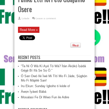
Osere
Lolade
Leave a comment
Read More »
RECENT POSTS
“Ta Ní Ó Wà Kí Ayé Tó Wà? Ìtàn Àkọ́kọ́ Ìṣẹ̀dá
Gẹ́gẹ́ Bí Ifá Ṣe Sọ Ó.”
Ó San Owó Ilé Ìwé Mi Títí Mo Fi Jáde, Ṣùgbọ́n
Mo Fi Májèlé San!
Iru Ekun: Sunday Igboho ti kéde o!
Àwọn Ìyàwó Bàbá
Mosalasi Fe Di Wiwo Fun ile Adire