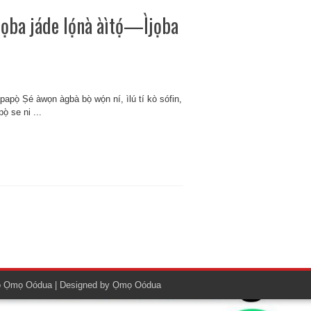
jọba jáde lọ́nà àìtọ́—Ìjọba
àpapọ̀ Ṣé àwọn àgbà bọ̀ wọ́n ní, ìlú tí kò sófin,
pọ̀ se ni ...
o
Ọmọ Oódua
| Designed by
Ọmọ Oódua