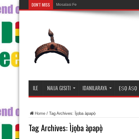
DON'T MISS
Mosalasi Fe Di Wiwo F
ILE
NAIJA GISITI
IDANILARAYA
ẸṢỌ AṢỌ
Home
/
Tag Archives: Ìjọba àpapọ̀
Tag Archives:
Ìjọba àpapọ̀