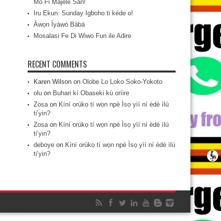
Mo Fi Májèlé San!
Iru Ekun: Sunday Igboho ti kéde o!
Àwọn Ìyàwó Bàbá
Mosalasi Fe Di Wiwo Fun ile Adire
RECENT COMMENTS
Karen Wilson
on
Olobe Lo Loko Soko-Yokoto
olu
on
Buhari kí Obaseki kú oríire
Zosa
on
Kíní orúkọ tí wọn npè Ìsọ yìí ní èdè ìlú
ti’yin?
Zosa
on
Kíní orúkọ tí wọn npè Ìsọ yìí ní èdè ìlú
ti’yin?
deboye
on
Kíní orúkọ tí wọn npè Ìsọ yìí ní èdè ìlú
ti’yin?