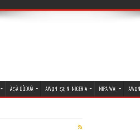
ÀṢÀ OÒDUÀ
AWỌN IṢẸ NI NIGERIA
NIPA WA!
AWỌN