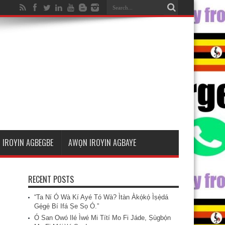
 IROYIN AGBEGBE
AWỌN IROYIN AGBAYE
RECENT POSTS
“Ta Ní Ó Wà Kí Ayé Tó Wà? Ìtàn Àkọ́kọ́ Ìṣẹ̀dá
Gẹ́gẹ́ Bí Ifá Ṣe Sọ Ó.”
Ó San Owó Ilé Ìwé Mi Títí Mo Fi Jáde, Ṣùgbọ́n