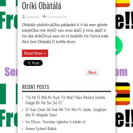
Oríkì Obàtálá
on
ayangalu
Comments Off
Oríkì
Obàtálá
Ọbàtálá ọbátárìsàỌba pátápátá tí ń bá wọn gbóde
iránjéỌba nílé Ifọ́nÒ sùn nínú àlàÒ jí nínú àlàÒ tí
inú àlà dìdeÒrìṣà wun mi ní budoIbi Ire l’òrìsá kalẹ
Akú òsè Obàtálá O kettle drum
Read More »
RECENT POSTS
“Ta Ní Ó Wà Kí Ayé Tó Wà? Ìtàn Àkọ́kọ́ Ìṣẹ̀dá
Gẹ́gẹ́ Bí Ifá Ṣe Sọ Ó.”
Ó San Owó Ilé Ìwé Mi Títí Mo Fi Jáde, Ṣùgbọ́n
Mo Fi Májèlé San!
Iru Ekun: Sunday Igboho ti kéde o!
Àwọn Ìyàwó Bàbá