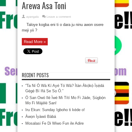
Arewa Asa Toni
ayangalu
Leave a comment
Taloye kogba eni ti o dara ju ninu awon osere
meji yii ?
Read More »
RECENT POSTS
“Ta Ní Ó Wà Kí Ayé Tó Wà? Ìtàn Àkọ́kọ́ Ìṣẹ̀dá
Gẹ́gẹ́ Bí Ifá Ṣe Sọ Ó.”
Ó San Owó Ilé Ìwé Mi Títí Mo Fi Jáde, Ṣùgbọ́n
Mo Fi Májèlé San!
Iru Ekun: Sunday Igboho ti kéde o!
Àwọn Ìyàwó Bàbá
Mosalasi Fe Di Wiwo Fun ile Adire