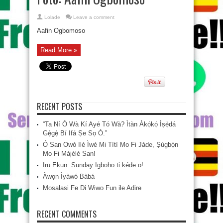
Lolade
Leave a comment
Aafin Ogbomoso
Read More »
RECENT POSTS
“Ta Ní Ó Wà Kí Ayé Tó Wà? Ìtàn Àkọ́kọ́ Ìṣẹ̀dá
Gẹ́gẹ́ Bí Ifá Ṣe Sọ Ó.”
Ó San Owó Ilé Ìwé Mi Títí Mo Fi Jáde, Ṣùgbọ́n
Mo Fi Májèlé San!
Iru Ekun: Sunday Igboho ti kéde o!
Àwọn Ìyàwó Bàbá
Mosalasi Fe Di Wiwo Fun ile Adire
RECENT COMMENTS