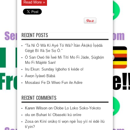
Read More »
RECENT POSTS
“Ta Ní Ó Wà Kí Ayé Tó Wà? Ìtàn Àkọ́kọ́ Ìṣẹ̀dá
Gẹ́gẹ́ Bí Ifá Ṣe Sọ Ó.”
Ó San Owó Ilé Ìwé Mi Títí Mo Fi Jáde, Ṣùgbọ́n
Mo Fi Májèlé San!
Iru Ekun: Sunday Igboho ti kéde o!
Àwọn Ìyàwó Bàbá
Mosalasi Fe Di Wiwo Fun ile Adire
RECENT COMMENTS
Karen Wilson
on
Olobe Lo Loko Soko-Yokoto
olu
on
Buhari kí Obaseki kú oríire
Zosa
on
Kíní orúkọ tí wọn npè Ìsọ yìí ní èdè ìlú
ti’yin?