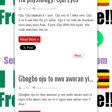
oodua
Leave a comment
Ojú. Ojú lalákàn fi í sọ́rí. Ojú oró ní í lékè omi. Ojú
ò ní tì wá lótù Ifẹ yìí láíláí. Ojú ò níí relé de ìkankan
nínú àwa ọmọ Awo. Eyes–Oju With the eyes, the
crab watches the ori. ...
Read More »
Gbogbo oju to nwo aworan yi…
oodua
Leave a comment
Gbogbo oju to nwo aworan yi eni wole aisan won ni
tayin lofa aburu ooo ao ni ri ogun ada njinan ooo !!
Ase !