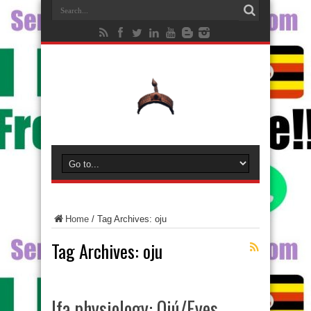
Home
/
Tag Archives: oju
Tag Archives:
oju
Ifa physiology: Ojú/Eyes