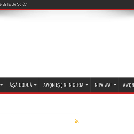
ÀṢÀ OÒDUÀ
AWỌN IṢẸ NI NIGERIA
NIPA WA!
AWỌN