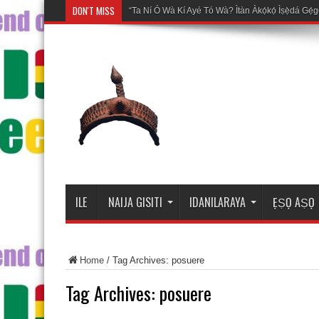
DON'T MISS
Mosa
ILE
NAIJA GISITI
IDANILARAYA
ẸṢỌ AṢỌ
Home
/
Tag Archives: posuere
Tag Archives:
posuere