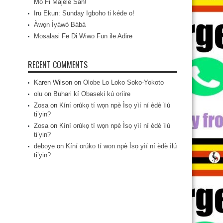
Mo Fi Májèlé San!
Iru Ekun: Sunday Igboho ti kéde o!
Àwọn Ìyàwó Bàbá
Mosalasi Fe Di Wiwo Fun ile Adire
RECENT COMMENTS
Karen Wilson
on
Olobe Lo Loko Soko-Yokoto
olu
on
Buhari kí Obaseki kú oríire
Zosa
on
Kíní orúkọ tí wọn npè Ìsọ yìí ní èdè ìlú
ti’yin?
Zosa
on
Kíní orúkọ tí wọn npè Ìsọ yìí ní èdè ìlú
ti’yin?
deboye
on
Kíní orúkọ tí wọn npè Ìsọ yìí ní èdè ìlú
ti’yin?