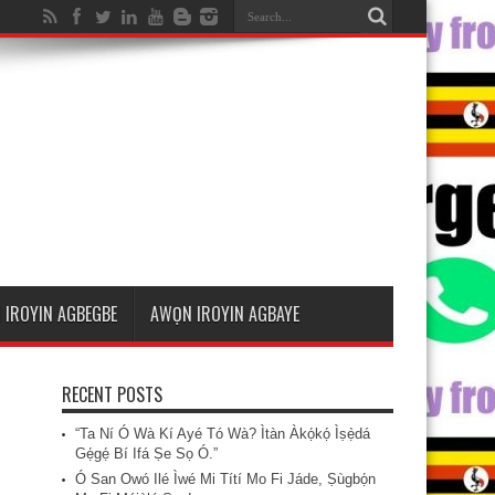
 IROYIN AGBEGBE
AWỌN IROYIN AGBAYE
RECENT POSTS
“Ta Ní Ó Wà Kí Ayé Tó Wà? Ìtàn Àkọ́kọ́ Ìṣẹ̀dá
Gẹ́gẹ́ Bí Ifá Ṣe Sọ Ó.”
Ó San Owó Ilé Ìwé Mi Títí Mo Fi Jáde, Ṣùgbọ́n