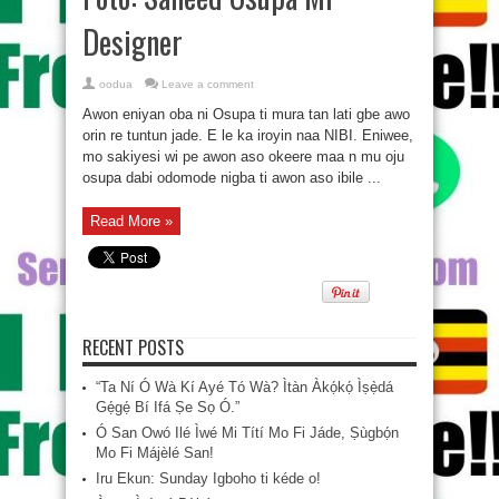
Designer
oodua
Leave a comment
Awon eniyan oba ni Osupa ti mura tan lati gbe awo
orin re tuntun jade. E le ka iroyin naa NIBI. Eniwee,
mo sakiyesi wi pe awon aso okeere maa n mu oju
osupa dabi odomode nigba ti awon aso ibile ...
Read More »
RECENT POSTS
“Ta Ní Ó Wà Kí Ayé Tó Wà? Ìtàn Àkọ́kọ́ Ìṣẹ̀dá
Gẹ́gẹ́ Bí Ifá Ṣe Sọ Ó.”
Ó San Owó Ilé Ìwé Mi Títí Mo Fi Jáde, Ṣùgbọ́n
Mo Fi Májèlé San!
Iru Ekun: Sunday Igboho ti kéde o!