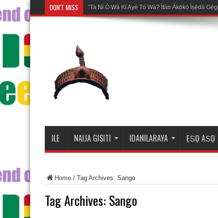
DON'T MISS
Mo
ILE
NAIJA GISITI
IDANILARAYA
ẸṢỌ AṢỌ
Home
/
Tag Archives: Sango
Tag Archives:
Sango