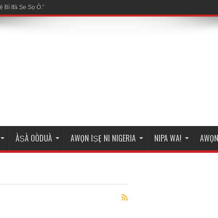
ÀṢÀ OÒDUÀ
AWỌN IṢẸ NI NIGERIA
NIPA WA!
AWỌN