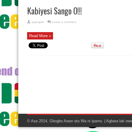
Kabiyesi Sango O!!!
ayangalu
Leave a comment
Read More »
© Aṣẹ 2014, Gbogbo Awọn ẹtọ Wa ni ipamọ. | Agbara lati ow