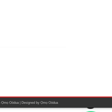
o
Ọmọ Oódua
| Designed by
Ọmọ Oódua