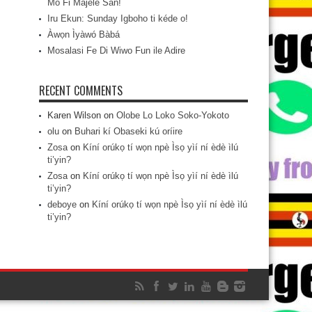
Mo Fi Májèlé San!
Iru Ekun: Sunday Igboho ti kéde o!
Àwọn Ìyàwó Bàbá
Mosalasi Fe Di Wiwo Fun ile Adire
RECENT COMMENTS
Karen Wilson
on
Olobe Lo Loko Soko-Yokoto
olu
on
Buhari kí Obaseki kú oríire
Zosa
on
Kíní orúkọ tí wọn npè Ìsọ yìí ní èdè ìlú
ti’yin?
Zosa
on
Kíní orúkọ tí wọn npè Ìsọ yìí ní èdè ìlú
ti’yin?
deboye
on
Kíní orúkọ tí wọn npè Ìsọ yìí ní èdè ìlú
ti’yin?