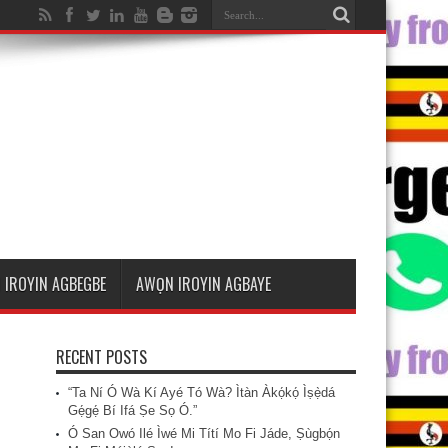
 IROYIN AGBEGBE
AWỌN IROYIN AGBAYE
RECENT POSTS
“Ta Ní Ó Wà Kí Ayé Tó Wà? Ìtàn Àkọ́kọ́ Ìṣẹ̀dá
Gẹ́gẹ́ Bí Ifá Ṣe Sọ Ó.”
Ó San Owó Ilé Ìwé Mi Títí Mo Fi Jáde, Ṣùgbọ́n