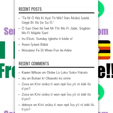
RECENT POSTS
“Ta Ní Ó Wà Kí Ayé Tó Wà? Ìtàn Àkọ́kọ́ Ìṣẹ̀dá
Gẹ́gẹ́ Bí Ifá Ṣe Sọ Ó.”
Ó San Owó Ilé Ìwé Mi Títí Mo Fi Jáde, Ṣùgbọ́n
Mo Fi Májèlé San!
Iru Ekun: Sunday Igboho ti kéde o!
Àwọn Ìyàwó Bàbá
Mosalasi Fe Di Wiwo Fun ile Adire
RECENT COMMENTS
Karen Wilson
on
Olobe Lo Loko Soko-Yokoto
olu
on
Buhari kí Obaseki kú oríire
Zosa
on
Kíní orúkọ tí wọn npè Ìsọ yìí ní èdè ìlú
ti’yin?
Zosa
on
Kíní orúkọ tí wọn npè Ìsọ yìí ní èdè ìlú
ti’yin?
deboye
on
Kíní orúkọ tí wọn npè Ìsọ yìí ní èdè ìlú
ti’yin?