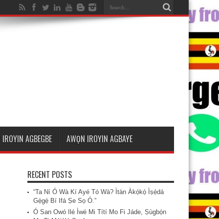
 IROYIN AGBEGBE
AWỌN IROYIN AGBAYE
RECENT POSTS
“Ta Ní Ó Wà Kí Ayé Tó Wà? Ìtàn Àkọ́kọ́ Ìṣẹ̀dá
Gẹ́gẹ́ Bí Ifá Ṣe Sọ Ó.”
Ó San Owó Ilé Ìwé Mi Títí Mo Fi Jáde, Ṣùgbọ́n