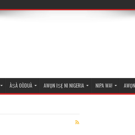
ÀṢÀ OÒDUÀ
AWỌN IṢẸ NI NIGERIA
NIPA WA!
AWỌN