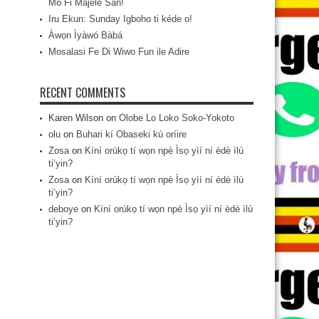
Mo Fi Májèlé San!
Iru Ekun: Sunday Igboho ti kéde o!
Àwọn Ìyàwó Bàbá
Mosalasi Fe Di Wiwo Fun ile Adire
RECENT COMMENTS
Karen Wilson
on
Olobe Lo Loko Soko-Yokoto
olu
on
Buhari kí Obaseki kú oríire
Zosa
on
Kíní orúkọ tí wọn npè Ìsọ yìí ní èdè ìlú
ti’yin?
Zosa
on
Kíní orúkọ tí wọn npè Ìsọ yìí ní èdè ìlú
ti’yin?
deboye
on
Kíní orúkọ tí wọn npè Ìsọ yìí ní èdè ìlú
ti’yin?