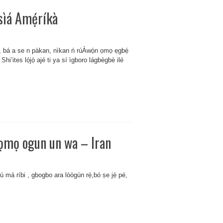
Àsìá Amẹ́ríkà
ẹ̀, bá a se n pàkan, nìkan ń rúÀwọ́n ọmọ ẹgbẹ́
’ites lọ́jọ́ ajé ti ya sí ìgboro lágbègbè ilé
í ọmọ ogun un wa – lran
 má ríbi , gbogbo ara lòògùn rẹ̀,bó ṣe jẹ́ pé,