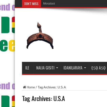
DON'T MISS
Mosalasi Fe Di Wi
ILE
NAIJA GISITI
IDANILARAYA
ẸṢỌ AṢỌ
Home
/
Tag Archives: U.S.A
Tag Archives:
U.S.A