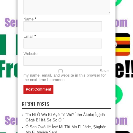
Name
*
Email
*
Website
Save
my name, email, and website in this browser for
the next time I comment.
RECENT POSTS
“Ta Ní Ó Wà Kí Ayé Tó Wà? Ìtàn Àkọ́kọ́ Ìṣẹ̀dá
Gẹ́gẹ́ Bí Ifá Ṣe Sọ Ó.”
Ó San Owó Ilé Ìwé Mi Títí Mo Fi Jáde, Ṣùgbọ́n
Mo Fi Májèlé San!