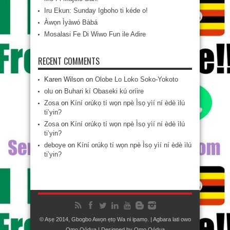
Iru Ekun: Sunday Igboho ti kéde o!
Àwọn Ìyàwó Bàbá
Mosalasi Fe Di Wiwo Fun ile Adire
RECENT COMMENTS
Karen Wilson
on
Olobe Lo Loko Soko-Yokoto
olu
on
Buhari kí Obaseki kú oríire
Zosa
on
Kíní orúkọ tí wọn npè Ìsọ yìí ní èdè ìlú
ti’yin?
Zosa
on
Kíní orúkọ tí wọn npè Ìsọ yìí ní èdè ìlú
ti’yin?
deboye
on
Kíní orúkọ tí wọn npè Ìsọ yìí ní èdè ìlú
ti’yin?
© Aṣẹ 2014, Gbogbo Awọn ẹtọ Wa ni ipamọ. | Agbara lati owo
Ọmọ Oódua
| Designed by
Ọmọ Oódua