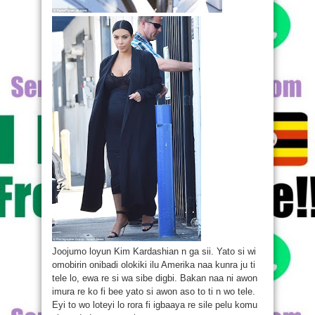
Joojumo loyun Kim Kardashian n ga sii. Yato si wi
omobirin onibadi olokiki ilu Amerika naa kunra ju ti
tele lo, ewa re si wa sibe digbi. Bakan naa ni awon
imura re ko fi bee yato si awon aso to ti n wo tele.
Eyi to wo loteyi lo rora fi igbaaya re sile pelu komu