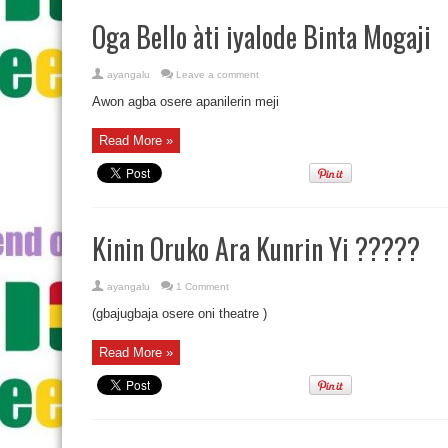
Oga Bello àti iyalode Binta Mogaji
ayangalu
Leave a comment
Awon agba osere apanilerin meji
Read More »
Kinin Oruko Ara Kunrin Yi ?????
ayangalu
1 Comment
(gbajugbaja osere oni theatre )
Read More »