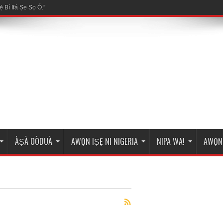
ÀṢÀ OÒDUÀ
AWỌN IṢẸ NI NIGERIA
NIPA WA!
AWỌN 