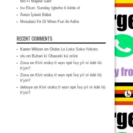
Mo Fi Májèlé San!
Iru Ekun: Sunday Igboho ti kéde o!
Àwọn Ìyàwó Bàbá
Mosalasi Fe Di Wiwo Fun ile Adire
RECENT COMMENTS
Karen Wilson
on
Olobe Lo Loko Soko-Yokoto
olu
on
Buhari kí Obaseki kú oríire
Zosa
on
Kíní orúkọ tí wọn npè Ìsọ yìí ní èdè ìlú
ti’yin?
Zosa
on
Kíní orúkọ tí wọn npè Ìsọ yìí ní èdè ìlú
ti’yin?
deboye
on
Kíní orúkọ tí wọn npè Ìsọ yìí ní èdè ìlú
ti’yin?