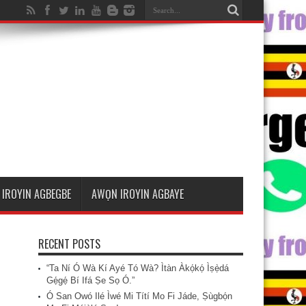
IROYIN AGBEGBE
AWỌN IROYIN AGBAYE
RECENT POSTS
“Ta Ní Ó Wà Kí Ayé Tó Wà? Ìtàn Àkọ́kọ́ Ìṣẹ̀dá
Gẹ́gẹ́ Bí Ifá Ṣe Sọ Ó.”
Ó San Owó Ilé Ìwé Mi Títí Mo Fi Jáde, Ṣùgbọ́n