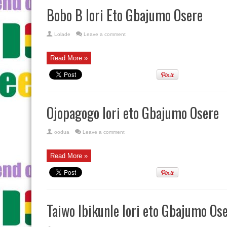
Bobo B lori Eto Gbajumo Osere
Lolade
Leave a comment
Read More »
Ojopagogo lori eto Gbajumo Osere
oodua
Leave a comment
Read More »
Taiwo Ibikunle lori eto Gbajumo Os