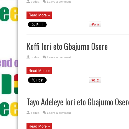
oodua
Leave a comment
Read More »
Koffi lori eto Gbajumo Osere
oodua
Leave a comment
Read More »
Tayo Adeleye lori eto Gbajumo Oser
oodua
Leave a comment
Read More »