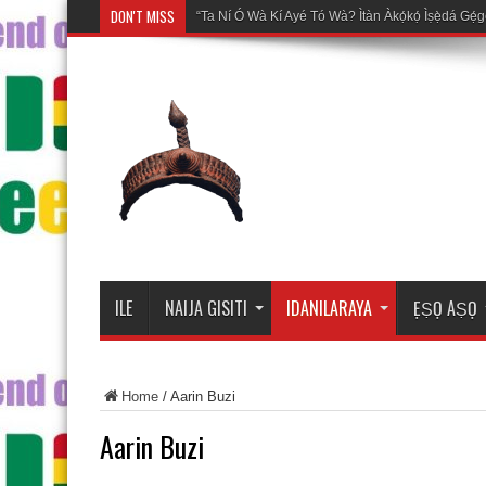
DON'T MISS
Mosalasi Fe Di Wiw
ILE
NAIJA GISITI
IDANILARAYA
ẸṢỌ AṢỌ
Home
/
Aarin Buzi
Aarin Buzi