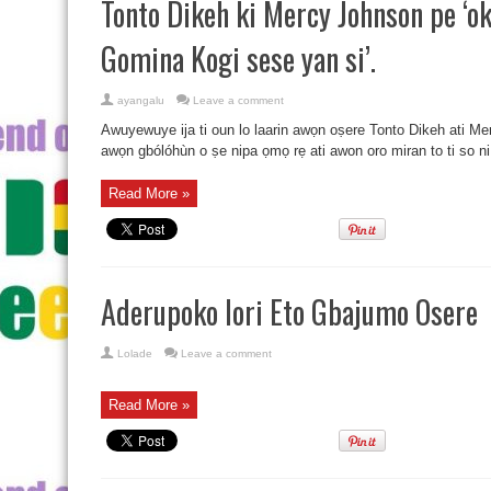
Tonto Dikeh ki Mercy Johnson pe ‘oku
Gomina Kogi sese yan si’.
ayangalu
Leave a comment
Awuyewuye ija ti oun lo laarin awọn oṣere Tonto Dikeh ati Merc
awọn gbólóhùn o ṣe nipa ọmọ rẹ ati awon oro miran to ti so n
Read More »
Aderupoko lori Eto Gbajumo Osere
Lolade
Leave a comment
Read More »