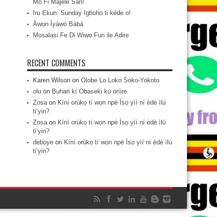
Mo Fi Májèlé San!
Iru Ekun: Sunday Igboho ti kéde o!
Àwọn Ìyàwó Bàbá
Mosalasi Fe Di Wiwo Fun ile Adire
RECENT COMMENTS
Karen Wilson
on
Olobe Lo Loko Soko-Yokoto
olu
on
Buhari kí Obaseki kú oríire
Zosa
on
Kíní orúkọ tí wọn npè Ìsọ yìí ní èdè ìlú
ti’yin?
Zosa
on
Kíní orúkọ tí wọn npè Ìsọ yìí ní èdè ìlú
ti’yin?
deboye
on
Kíní orúkọ tí wọn npè Ìsọ yìí ní èdè ìlú
ti’yin?