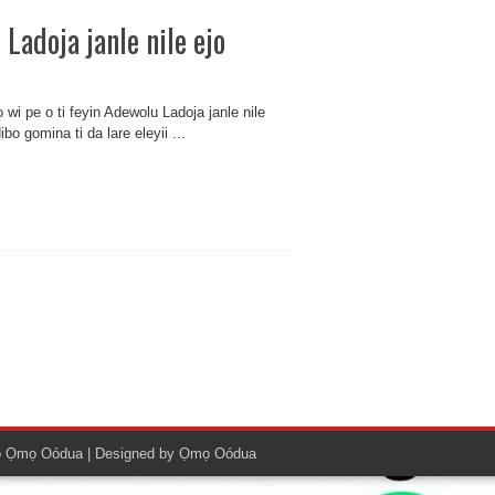
 Ladoja janle nile ejo
 wi pe o ti feyin Adewolu Ladoja janle nile
bo gomina ti da lare eleyii ...
o
Ọmọ Oódua
| Designed by
Ọmọ Oódua