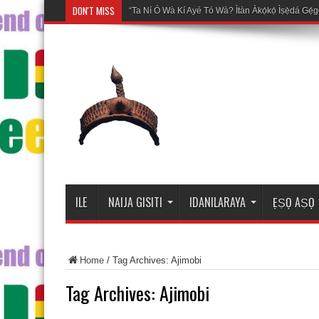
DON'T MISS
Mosal
ILE
NAIJA GISITI
IDANILARAYA
ẸṢỌ AṢỌ
Home
/
Tag Archives: Ajimobi
Tag Archives:
Ajimobi