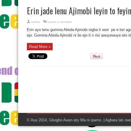
Erin jade lenu Ajimobi leyin to feyin
oodua
Leave a comment
Erin ayo lenu gomina Abiola Ajimobi nigba ti won pe e lori ago
ejo. Gomina Abiola Ajimobi ni ile ejo ti n risi awuyewuye eto idi
Read More »
© Aṣẹ 2014, Gbogbo Awọn ẹtọ Wa ni ipamọ. | Agbara lati ow