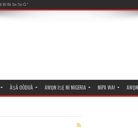
ÀṢÀ OÒDUÀ
AWỌN IṢẸ NI NIGERIA
NIPA WA!
AWỌN