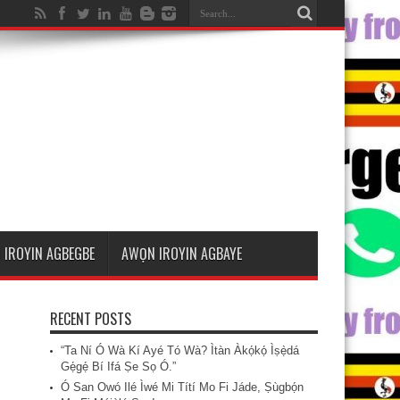
 IROYIN AGBEGBE
AWỌN IROYIN AGBAYE
RECENT POSTS
“Ta Ní Ó Wà Kí Ayé Tó Wà? Ìtàn Àkọ́kọ́ Ìṣẹ̀dá
Gẹ́gẹ́ Bí Ifá Ṣe Sọ Ó.”
Ó San Owó Ilé Ìwé Mi Títí Mo Fi Jáde, Ṣùgbọ́n