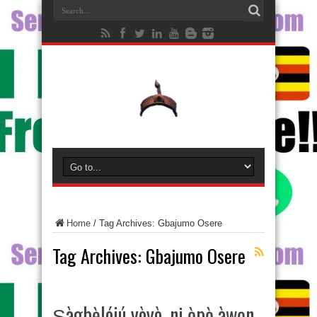
Home
/
Tag Archives: Gbajumo Osere
Tag Archives:
Gbajumo Osere
Ṣàgbẹ̀lójú yòyò, ni ọ̀pọ̀ àwọn