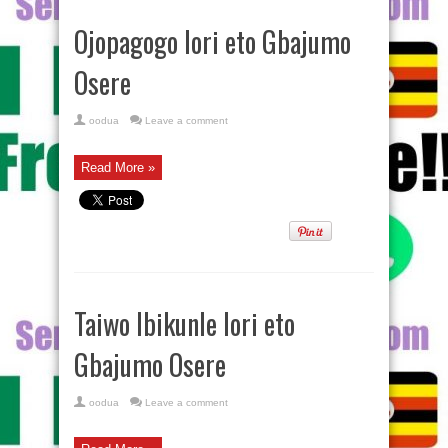
Ojopagogo lori eto Gbajumo
Osere
oodua
Leave a comment
Read More »
Taiwo Ibikunle lori eto
Gbajumo Osere
oodua
Leave a comment