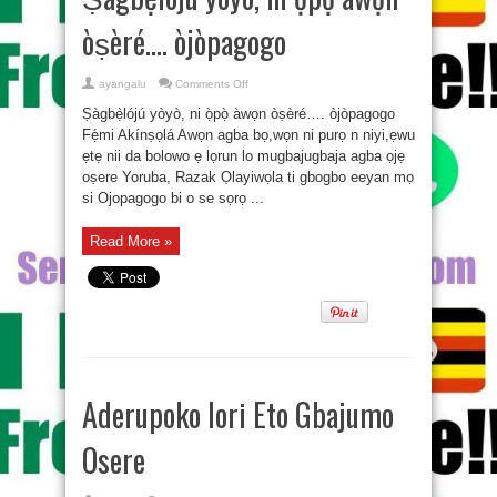
òṣèré…. òjòpagogo
on
ayangalu
Comments Off
Ṣàgbẹ̀lójú
yòyò,
Ṣàgbẹ̀lójú yòyò, ni ọ̀pọ̀ àwọn òṣèré…. òjòpagogo
ni
ọ̀pọ̀
Fẹ́mi Akínṣọlá Awọn agba bọ,wọn ni purọ n niyi,ẹwu
àwọn
ẹtẹ nii da bolowo ẹ lọrun lo mugbajugbaja agba ọjẹ
òṣèré….
òjòpagogo
oṣere Yoruba, Razak Ọlayiwọla ti gbogbo eeyan mọ
si Ojopagogo bi o se sọrọ ...
Read More »
Aderupoko lori Eto Gbajumo
Osere