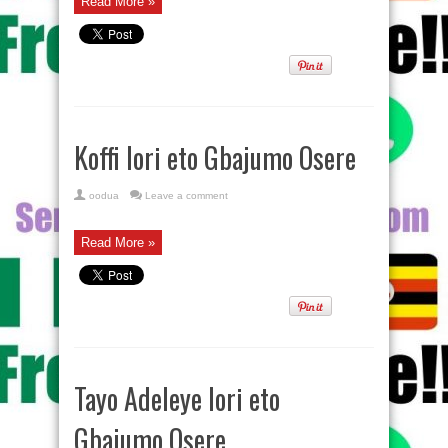
Read More »
Koffi lori eto Gbajumo Osere
oodua
Leave a comment
Read More »
Tayo Adeleye lori eto
Gbajumo Osere