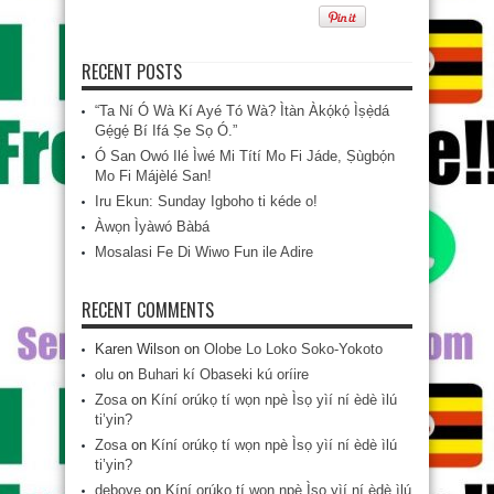
RECENT POSTS
“Ta Ní Ó Wà Kí Ayé Tó Wà? Ìtàn Àkọ́kọ́ Ìṣẹ̀dá
Gẹ́gẹ́ Bí Ifá Ṣe Sọ Ó.”
Ó San Owó Ilé Ìwé Mi Títí Mo Fi Jáde, Ṣùgbọ́n
Mo Fi Májèlé San!
Iru Ekun: Sunday Igboho ti kéde o!
Àwọn Ìyàwó Bàbá
Mosalasi Fe Di Wiwo Fun ile Adire
RECENT COMMENTS
Karen Wilson
on
Olobe Lo Loko Soko-Yokoto
olu
on
Buhari kí Obaseki kú oríire
Zosa
on
Kíní orúkọ tí wọn npè Ìsọ yìí ní èdè ìlú
ti’yin?
Zosa
on
Kíní orúkọ tí wọn npè Ìsọ yìí ní èdè ìlú
ti’yin?
deboye
on
Kíní orúkọ tí wọn npè Ìsọ yìí ní èdè ìlú