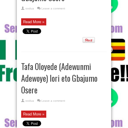
oodua
Leave a comment
Read More »
Tafa Oloyede (Adewunmi
Adewoye) lori eto Gbajumo
Osere
oodua
Leave a comment
Read More »