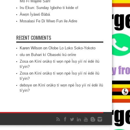
Mo Fi Májèlé San!
Iru Ekun: Sunday Igboho ti kéde o!
Àwọn Ìyàwó Bàbá
Mosalasi Fe Di Wiwo Fun ile Adire
RECENT COMMENTS
Karen Wilson
on
Olobe Lo Loko Soko-Yokoto
olu
on
Buhari kí Obaseki kú oríire
Zosa
on
Kíní orúkọ tí wọn npè Ìsọ yìí ní èdè ìlú
ti’yin?
Zosa
on
Kíní orúkọ tí wọn npè Ìsọ yìí ní èdè ìlú
ti’yin?
deboye
on
Kíní orúkọ tí wọn npè Ìsọ yìí ní èdè ìlú
ti’yin?