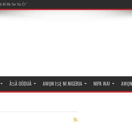
ÀṢÀ OÒDUÀ
AWỌN IṢẸ NI NIGERIA
NIPA WA!
AWỌN