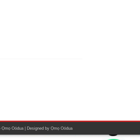
e
o
Ọmọ Oódua
| Designed by
Ọmọ Oódua