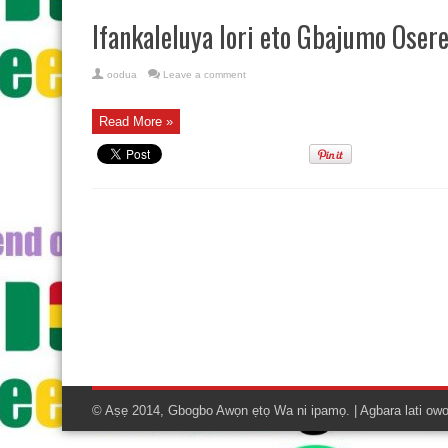
Ifankaleluya lori eto Gbajumo Oser
oodua
Leave a comment
Read More »
© Aṣẹ 2014, Gbogbo Awọn ẹtọ Wa ni ipamọ. | Agbara lati ow