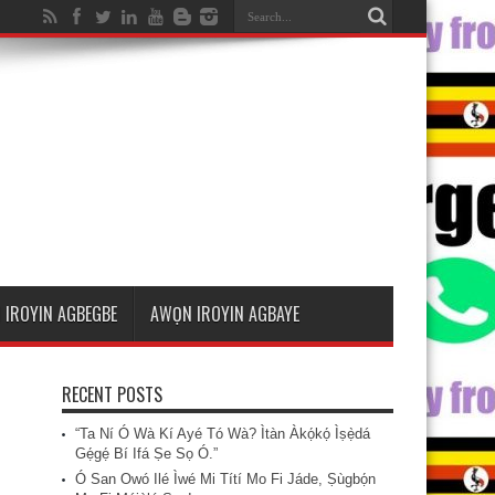
 IROYIN AGBEGBE
AWỌN IROYIN AGBAYE
RECENT POSTS
“Ta Ní Ó Wà Kí Ayé Tó Wà? Ìtàn Àkọ́kọ́ Ìṣẹ̀dá
Gẹ́gẹ́ Bí Ifá Ṣe Sọ Ó.”
Ó San Owó Ilé Ìwé Mi Títí Mo Fi Jáde, Ṣùgbọ́n