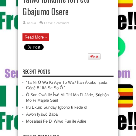
Gbajumo Osere
oodua
Leave a comment
Read More »
RECENT POSTS
“Ta Ní Ó Wà Kí Ayé Tó Wà? Ìtàn Àkọ́kọ́ Ìṣẹ̀dá
Gẹ́gẹ́ Bí Ifá Ṣe Sọ Ó.”
Ó San Owó Ilé Ìwé Mi Títí Mo Fi Jáde, Ṣùgbọ́n
Mo Fi Májèlé San!
Iru Ekun: Sunday Igboho ti kéde o!
Àwọn Ìyàwó Bàbá
Mosalasi Fe Di Wiwo Fun ile Adire