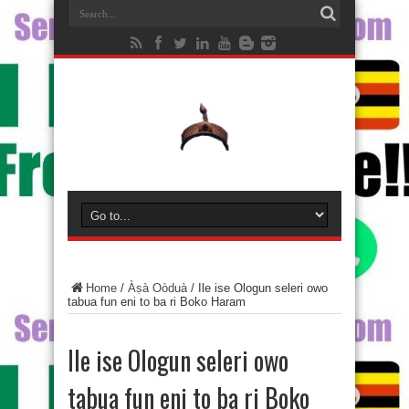
Home
/
Àṣà Oòduà
/
Ile ise Ologun seleri owo
tabua fun eni to ba ri Boko Haram
Ile ise Ologun seleri owo
tabua fun eni to ba ri Boko