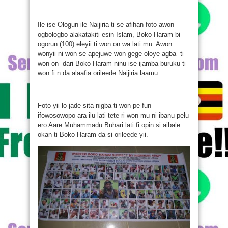
Ile ise Ologun ile Naijiria ti se afihan foto awon
ogbologbo alakatakiti esin Islam, Boko Haram bi
ogorun (100) eleyii ti won on wa lati mu. Awon
wonyii ni won se apejuwe won gege oloye agba ti
won on dari Boko Haram ninu ise ijamba buruku ti
won fi n da alaafia orileede Naijiria laamu.
Foto yii lo jade sita nigba ti won pe fun
ifowosowopo ara ilu lati tete ri won mu ni ibanu pelu
ero Aare Muhammadu Buhari lati fi opin si aibale
okan ti Boko Haram da si orileede yii.