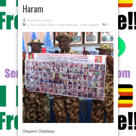
Haram
Posted by:
oodua
in
Àṣà Oòduà
,
Awọn Iroyin Agbegbe
,
Iroyin Pajawiri
0
Olayemi Olatilewa