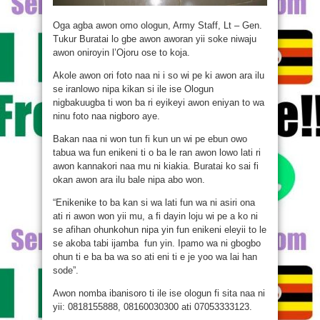
Oga agba awon omo ologun, Army Staff, Lt – Gen.
Tukur Buratai lo gbe awon aworan yii soke niwaju
awon oniroyin l’Ojoru ose to koja.
Akole awon ori foto naa ni i so wi pe ki awon ara ilu
se iranlowo nipa kikan si ile ise Ologun
nigbakuugba ti won ba ri eyikeyi awon eniyan to wa
ninu foto naa nigboro aye.
Bakan naa ni won tun fi kun un wi pe ebun owo
tabua wa fun enikeni ti o ba le ran awon lowo lati ri
awon kannakori naa mu ni kiakia. Buratai ko sai fi
okan awon ara ilu bale nipa abo won.
“Enikenike to ba kan si wa lati fun wa ni asiri ona
ati ri awon won yii mu, a fi dayin loju wi pe a ko ni
se afihan ohunkohun nipa yin fun enikeni eleyii to le
se akoba tabi ijamba fun yin. Ipamo wa ni gbogbo
ohun ti e ba ba wa so ati eni ti e je yoo wa lai han
sode”.
Awon nomba ibanisoro ti ile ise ologun fi sita naa ni
yii: 0818155888, 08160030300 ati 07053333123.