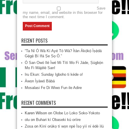
Save
my name, email, and website in this browser for
the next time I comment.
RECENT POSTS
“Ta Ní Ó Wà Kí Ayé Tó Wà? Ìtàn Àkọ́kọ́ Ìṣẹ̀dá
Gẹ́gẹ́ Bí Ifá Ṣe Sọ Ó.”
Ó San Owó Ilé Ìwé Mi Títí Mo Fi Jáde, Ṣùgbọ́n
Mo Fi Májèlé San!
Iru Ekun: Sunday Igboho ti kéde o!
Àwọn Ìyàwó Bàbá
Mosalasi Fe Di Wiwo Fun ile Adire
RECENT COMMENTS
Karen Wilson
on
Olobe Lo Loko Soko-Yokoto
olu
on
Buhari kí Obaseki kú oríire
Zosa
on
Kíní orúkọ tí wọn npè Ìsọ yìí ní èdè ìlú