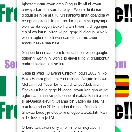
Igbese tuntun awon omo Ologun ile yii ni awon
onwoye kan ti n soro ba bayii. Won ni bi ile ise
ologun se n be ara ilu fun iranlowo fihan gbangba wi
pe agbara won ti fe pin tabi ko ti pin nipa igbiyanju
won lati da segun Boko Haram ti won ti di egungun
eja si wa lorun. Nitori wi pe, gege bi ologun, o ye ki
won ni ogbon ete ti won samulo lati mu awon
amokunseka naa bale.
Sugbon bi nnnkan se n lo yii dabi eni wi pe gbogbo
ogbon ti won ni ni won ti lo eleyii ti ko yi ohunkohun
pada ni kiakia bi a se lero
Gege bi iwadii Olayemi Oniroyin, odun 2002 ni iko
Boko Haram gbori soke ni orileede Naijiria lati owo
Mohammed Yusuf ko to wa di wi pe Abubakar
Shekau n ba lo gege bi adari. Awon kan gba wi pe
egbe naa nihun se pelu egbe alakataki kan ti a mo
si al-Qaeda eleyii ti Osama bin Laden da sile. Ni
osu keta odun 2015 ni adari iko naa, Abubakar
Shekau kede jije olooto re si egbe alakatakiti kan
ni ile Iraq ti n je ISIL.
O kere tan, awon eniyan bi milionu meji abo ni