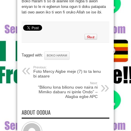
Boko Haram ti so di alainile lori nigba ti awon
eniyan to le ni egberun lona ogun ti doku patapata
lati owo awon iko ti won fi oruko Allah se ise ibi.
Tagged with:
BOKO HARAM
Previous:
Foto Mercy Aigbe meje (7) to ta lenu
bi ataare
Next:
“Bilionu lona bilionu owo naira ni
Mimiko dabaru ni ipinle Ondo” –
Alagba egbe APC
ABOUT OODUA