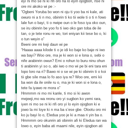
eyi ni mo se ni ki nfi oro na lo eyin ojogbon, nse ni
ore mi akoko wi pe :-
“Ogbeni Yoruba bo won ni oju ti yoo ba ni kale, ati
owuro ni a ti n mo, obinrin ti ko tii wole ti o ti n fowo
lale fun o bayi, ti o nwipe oun o le foso iya oko oun,
se iru obinrin be yoo fo ti iwo oko gan toba de ile
tan, o je tete ronu re wo, tori eniyan kii tese bo o, ki
o tun weyin o”
Beeni ore mi keji daun wi pe
“Haaaa aaaa kilode ti o je idi ko baje ko baje ni iwo
wa bayi? Woo ore, ma je ki won si e lona o, sebi o
nife arabinrin owun? Emi o rohun to buru ninu ohun
ti arabinrin yi so o, abi iwo o mo wi pe bi eni tara eni
lopo loro na ri? Bawo ni o se wi pe ki obinrin ti o koi
tii gbe sile maa lo fo aso iya re? Woo ore, emi kii
ba won da ile onile ru o, ma je ki won si e lona o,
tete fa iyawo re mora o”
Hmmmm ni mo mi kanle, ti mo si ki awon
mejeeji,mo wa nronu oro yi sugbon ko yemi rara,
iyen ni mo se ni ki nfi oro yi lo eyin ojogbon ki e
jowo la mi loye ki n ma ba s’ese gbe. Olootu oro mi
ko ju bayi lo o, Eledua yoo je ki a maa ri yin ba o.
Hmmmm oro okunrin ati obinrin afi ki Eledua ran wa
lowo o, eyin baba ati maami nile, eyin ojogbon ati