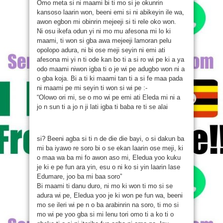
Omo meta si ni maami bi ti mo si je okunrin
kansoso laarin won, beeni emi si ni abikeyin ile wa,
awon egbon mi obinrin mejeeji si ti rele oko won.
Ni osu ikefa odun yi ni mo mu afesona mi lo ki
maami, ti won si gba awa mejeeji lamoran pelu
opolopo adura, ni bi ose meji seyin ni emi ati
afesona mi yi n ti ode kan bo ti a si ro wi pe ki a ya
odo maami niwon igba ti o je wi pe adugbo won ni a
o gba koja. Bi a ti ki maami tan ti a si fe maa pada
ni maami pe mi seyin ti won si wi pe :-
“Olowo ori mi, se o mo wi pe emi ati Eleda mi ni a
jo n sun ti a jo n ji lati igba ti baba re ti se alai
si? Beeni agba si ti n de die die bayi, o si dakun ba
mi ba iyawo re soro bi o se ekan laarin ose meji, ki
o maa wa ba mi fo awon aso mi, Eledua yoo kuku
je ki e pe fun ara yin, esu o ni ko si yin laarin lase
Edumare, joo ba mi baa soro”
Bi maami ti danu duro, ni mo ki won ti mo si se
adura wi pe, Eledua yoo je ki won pe fun wa, beeni
mo se ileri wi pe n o ba arabinrin na soro, ti mo si
mo wi pe yoo gba si mi lenu tori omo ti a ko ti o