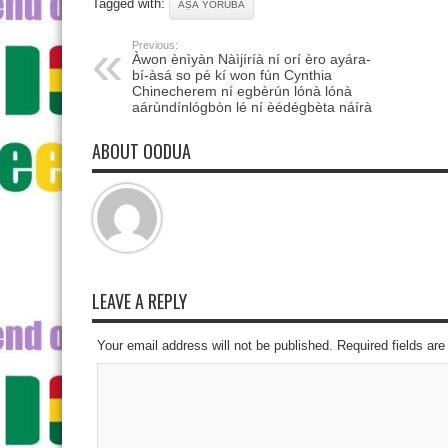
Tagged with:
ÀṢÀ YORÙBÁ
Previous:
Àwon ènìyàn Nàìjíríà ní orí èro ayára-
bí-àsá so pé kí won fún Cynthia
Chinecherem ní egbèrún lónà lónà
aárùndínlógbòn lé ní èédégbèta náírà
ABOUT OODUA
LEAVE A REPLY
Your email address will not be published. Required fields a