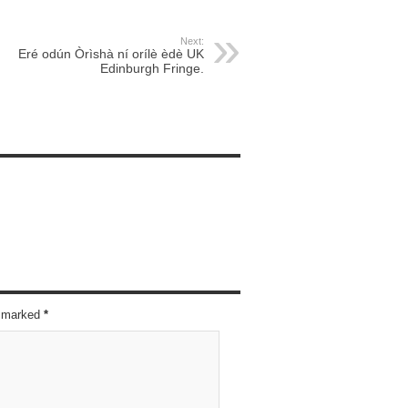
Next:
Eré odún Òrìshà ní orílè èdè UK
Edinburgh Fringe.
re marked
*