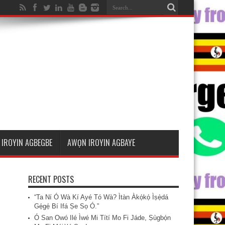
IROYIN AGBEGBE
AWỌN IROYIN AGBAYE
RECENT POSTS
“Ta Ní Ó Wà Kí Ayé Tó Wà? Ìtàn Àkọ́kọ́ Ìṣẹ̀dá
Gẹ́gẹ́ Bí Ifá Ṣe Sọ Ó.”
Ó San Owó Ilé Ìwé Mi Títí Mo Fi Jáde, Ṣùgbọ́n