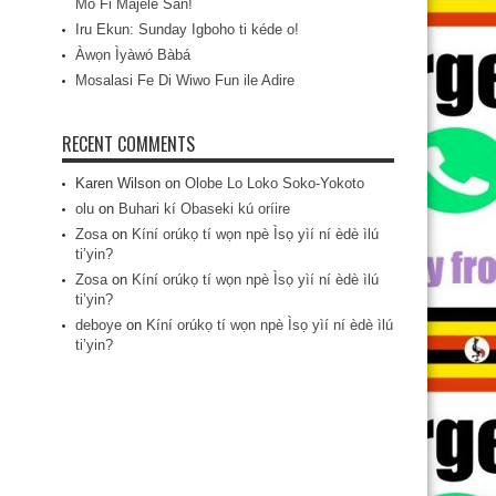
Mo Fi Májèlé San!
Iru Ekun: Sunday Igboho ti kéde o!
Àwọn Ìyàwó Bàbá
Mosalasi Fe Di Wiwo Fun ile Adire
RECENT COMMENTS
Karen Wilson
on
Olobe Lo Loko Soko-Yokoto
olu
on
Buhari kí Obaseki kú oríire
Zosa
on
Kíní orúkọ tí wọn npè Ìsọ yìí ní èdè ìlú
ti’yin?
Zosa
on
Kíní orúkọ tí wọn npè Ìsọ yìí ní èdè ìlú
ti’yin?
deboye
on
Kíní orúkọ tí wọn npè Ìsọ yìí ní èdè ìlú
ti’yin?