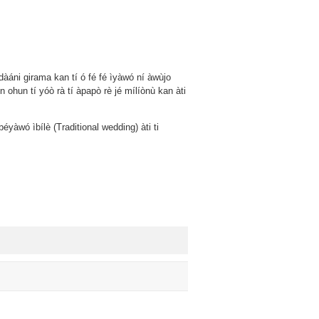
ládàáni girama kan tí ó fé fé ìyàwó ní àwùjo
n ohun tí yóò rà tí àpapò rè jé mílíònù kan àti
yàwó ìbílè (Traditional wedding) àti ti