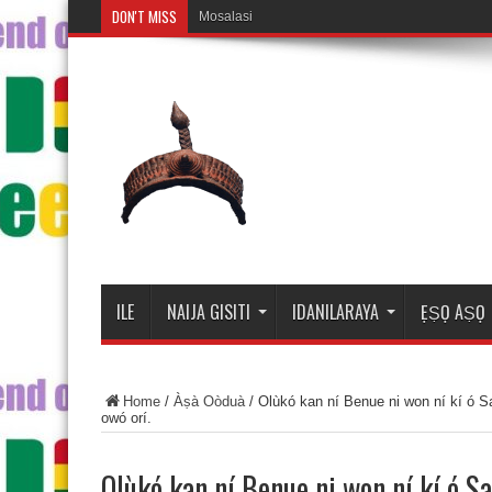
DON'T MISS
Mosalasi Fe Di Wiwo Fun
ILE
NAIJA GISITI
IDANILARAYA
ẸṢỌ AṢỌ
Home
/
Àṣà Oòduà
/
Olùkó kan ní Benue ni won ní kí ó S
owó orí.
Olùkó kan ní Benue ni won ní kí ó S