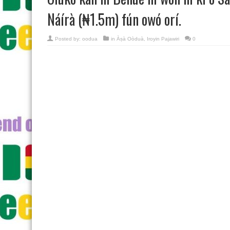
Náírà (₦1.5m) fún owó orí.
Posted by:
oodua
in
Àṣà Oòduà
,
Iroyin Pajawiri
0