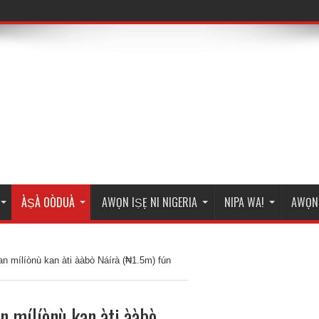
ÀṢÀ OÒDUÀ
AWỌN IṢẸ NI NIGERIA
NIPA WA!
AWỌN 
an mílíònù kan àti ààbò Náírà (₦1.5m) fún
an mílíònù kan àti ààbò