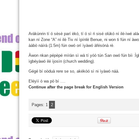
Arákùnrin tí ó sèsè parí èkó, tí ó sì ń sisé olùkó ní ilé-ìwé a
kan ní Zone “A” ní ilè Tiv ní ìpínlè Benue, ni won ti fún ní àwo
ààbò náírà (1.5m) fún owó orí ìyàwó àfésónà rè.
Àwon nkan pépèpé míràn sì wà tí yóò tún San owó fún bíi :Ìgbé
ìgbéyàwó ilé ìjosìn (church wedding).
Gégé bí oòduà rere se so, akékòó sì ni ìyàwó náà.
Eléyìí ò wa pò bí ….
Continue after the page break for English Version
Pages:
1
2