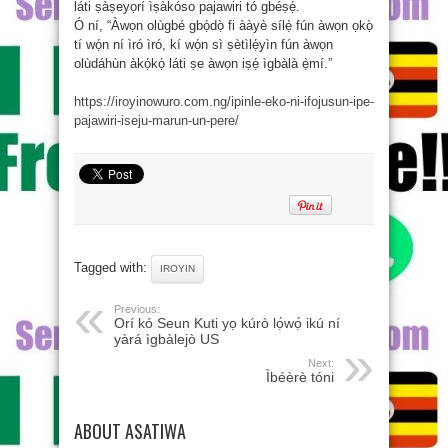
láti ṣàṣeyọrí ìṣàkóso pajawiri tó gbéṣẹ́.
Ó ní, “Àwọn olùgbé gbọ́dọ̀ fi ààyè sílẹ̀ fún àwọn ọkọ̀
tí wọ́n ní ìró ìró, kí wọ́n sì ṣètìlẹ́yìn fún àwọn
olùdáhùn àkọ́kọ́ láti ṣe àwọn iṣẹ́ ìgbàlà ẹ̀mí.”
https://iroyinowuro.com.ng/ipinle-eko-ni-ifojusun-ipe-
pajawiri-iseju-marun-un-pere/
Tagged with:
IROYIN
Previous:
Orí kó Seun Kuti yọ kúrò lọ́wọ́ ikú ní
yàrá ìgbàlejò US
Next:
Ìbéèrè tóni
ABOUT ASATIWA