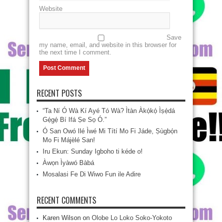
Website
Save
my name, email, and website in this browser for
the next time I comment.
RECENT POSTS
“Ta Ní Ó Wà Kí Ayé Tó Wà? Ìtàn Àkọ́kọ́ Ìṣẹ̀dá
Gẹ́gẹ́ Bí Ifá Ṣe Sọ Ó.”
Ó San Owó Ilé Ìwé Mi Títí Mo Fi Jáde, Ṣùgbọ́n
Mo Fi Májèlé San!
Iru Ekun: Sunday Igboho ti kéde o!
Àwọn Ìyàwó Bàbá
Mosalasi Fe Di Wiwo Fun ile Adire
RECENT COMMENTS
Karen Wilson
on
Olobe Lo Loko Soko-Yokoto