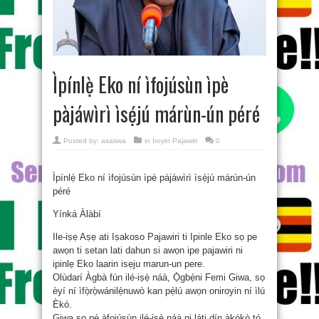
Ìpínlẹ̀ Eko ní ìfojúsùn ìpè
pàjáwìrì ìsẹ́jú márùn-ún péré
Posted by:
asatiwa
in
Iroyin Pajawiri
0
Ìpínlẹ̀ Eko ní ìfojúsùn ìpè pàjáwìrì ìsẹ́jú márùn-ún
péré
Yínká Àlàbí
Ile-iṣẹ Aṣẹ ati Iṣakoso Pajawiri ti Ipinle Eko sọ pe
awọn ti setan lati dahun si awọn ipe pajawiri ni
ipinlẹ Eko laarin isẹju marun-un pere.
Olùdarí Àgbà fún ilé-iṣẹ́ náà, Ọ̀gbẹ́ni Femi Giwa, sọ
èyí ní ìfọ̀rọ̀wánilẹ́nuwò kan pẹ̀lú awọn oniroyin ní ìlú
Èkó.
Giwa sọ pé àfojúsùn ilé-iṣẹ́ náà ni láti dín àkókò tó