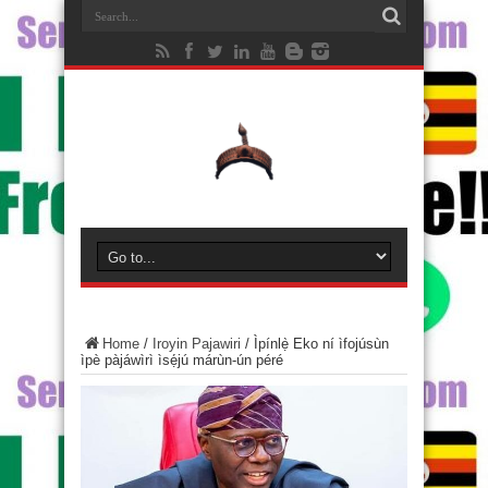
Home
/
Iroyin Pajawiri
/
Ìpínlẹ̀ Eko ní ìfojúsùn
ìpè pàjáwìrì ìsẹ́jú márùn-ún péré