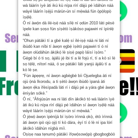
wà láàrín ìyè àti ikú kù nípa rírí dájú pé ìdáhùn náà
wáyé láàrín ìṣẹ́jú márùn-ún sí mẹ́wàá fún ọ̀pọ̀lọpọ̀
ìṣẹ̀lẹ̀.
Ó ní àwọ́n dá ilé-iṣẹ́ náà sílẹ̀ ní ọdún 2010 láti pèsè
ìpele kan ṣoṣo fún ṣíṣètò ìṣàkóso pajawiri ní ìpínlẹ̀
náà.
“Ohun pàtàkì tí a gbé kalẹ̀ sí ilé-iṣẹ́ náà ni láti ní
ibùdó kan níbi tí àwọn ẹgbẹ́ ìṣètò pajawiri tí ó ní
àwọn olùdáhùn àkọ́kọ́ lè ṣiṣẹ́ papọ̀ láìsí ìṣòro.”
Gẹ́gẹ́ bí ó ti sọ, àjálù jẹ́ ibi tí a lè fojú rí, tí a kò sì lè
sọ tẹ́lẹ̀, nítorí náà, ó ṣe pàtàkì láti yanjú àjálù tí a
kò lè ṣe.
“Fún àpẹẹrẹ, ní àwọn agbègbè bíi Ojuelegba àti ní
ojú ọ̀nà Ikorodu, a ti ṣètò àwọn ibùdó ìpaná àti
àwọn ẹ̀ka ìfèsìpadà láti rí i dájú pé a yára gbé àwọn
ènìyàn sókè.”
Ó ní, “Àfojúsùn wa ni láti dín àkókò tó wà láàrín ìyè
àti ikú kù nípa rírí dájú pé ìdáhùn sí àwọn ìṣẹ̀lẹ̀ náà
wáyé láàrín ìṣẹ́jú márùn-ún sí mẹ́wàá.”
Ó jẹ́wọ́ àwọn ìpèníjà bí ìṣòro ìrìnnà ọkọ̀, ètò ìrìnnà
àti àwọn ipò ojú ọjọ́ tí kò dára, èyí tí ó lè ní ipa lórí
àkókò ìdáhùn nígbà míì.
Oṣiṣẹ naa tẹnumọ́ pàtàkì ìfọwọ́sowọ́pọ̀ gbogbogbòò