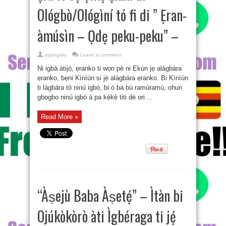
Ológbò/Ológìní tó fi di ” Ẹran-
àmúsìn – Ọdẹ peku-peku” –
ayangalu
Leave a comment
Ni igbà àtijọ́, ẹranko ti wọn pè ni Ẹkùn jẹ alágbára
ẹranko, bẹni Kìnìún si jẹ́ alágbára ẹranko. Bi Kìnìún
ti lágbára tó ninú igbó, bi ó bá bú ramúramù, ohun
gbogbo ninú igbó á pa kẹ́kẹ́ titi dé ori ...
Read More »
“Àṣejù Baba Àṣetẹ́” – Ìtàn bi
Ojúkòkòrò àti Ìgbéraga ti jẹ́