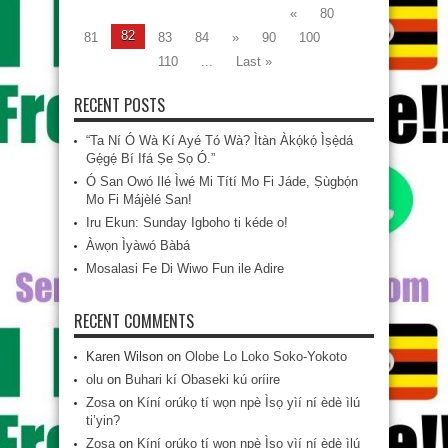
«
80
82
81
83
84
»
90
100
110
...
Last »
RECENT POSTS
“Ta Ní Ó Wà Kí Ayé Tó Wà? Ìtàn Àkọ́kọ́ Ìṣẹ̀dá
Gẹ́gẹ́ Bí Ifá Ṣe Sọ Ó.”
Ó San Owó Ilé Ìwé Mi Títí Mo Fi Jáde, Ṣùgbọ́n
Mo Fi Májèlé San!
Iru Ekun: Sunday Igboho ti kéde o!
Àwọn Ìyàwó Bàbá
Mosalasi Fe Di Wiwo Fun ile Adire
RECENT COMMENTS
Karen Wilson
on
Olobe Lo Loko Soko-Yokoto
olu
on
Buhari kí Obaseki kú oríire
Zosa
on
Kíní orúkọ tí wọn npè Ìsọ yìí ní èdè ìlú
ti’yin?
Zosa
on
Kíní orúkọ tí wọn npè Ìsọ yìí ní èdè ìlú