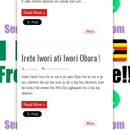
fi odu mimo ejioore se iwure fun yin ...
Read More »
Irete Iwori ati Iwori Obara !
ayangalu
Leave a comment
Irete Iwori Isu ire lo se e je epo Epo ire lo se e je
isu obinrin du-un ba sun ju bi o ba ba okunrin sun
bii koko bii eewo bii IKU bii agbaarin bi o ba ba
obinrin ...
Read More »