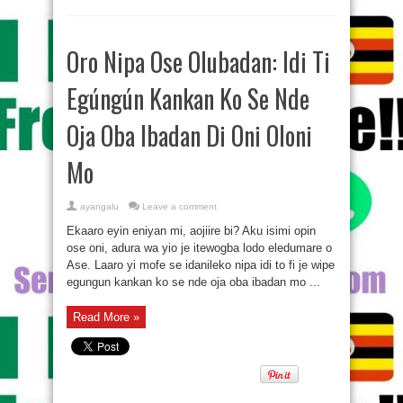
Oro Nipa Ose Olubadan: Idi Ti
Egúngún Kankan Ko Se Nde
Oja Oba Ibadan Di Oni Oloni
Mo
ayangalu
Leave a comment
Ekaaro eyin eniyan mi, aojiire bi? Aku isimi opin
ose oni, adura wa yio je itewogba lodo eledumare o
Ase. Laaro yi mofe se idanileko nipa idi to fi je wipe
egungun kankan ko se nde oja oba ibadan mo ...
Read More »