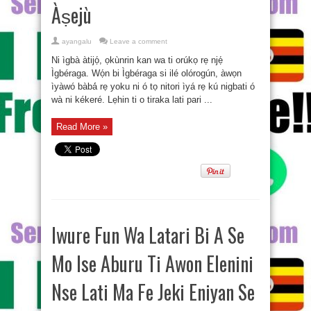
Àṣejù
ayangalu
Leave a comment
Ni ìgbà àtijọ́, ọkùnrin kan wa ti orúkọ rẹ njẹ́
Ìgbéraga. Wọ́n bi Ìgbéraga si ilé olórogún, àwọn
ìyàwó bàbá́ rẹ yoku ni ó tọ nitori ìyá rẹ kú nigbati ó
wà ni kékeré. Lẹhin ti o tiraka lati pari ...
Read More »
Iwure Fun Wa Latari Bi A Se
Mo Ise Aburu Ti Awon Elenini
Nse Lati Ma Fe Jeki Eniyan Se