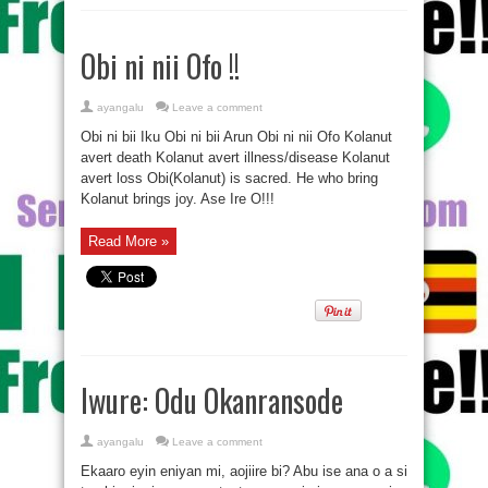
Obi ni nii Ofo !!
ayangalu
Leave a comment
Obi ni bii Iku Obi ni bii Arun Obi ni nii Ofo Kolanut
avert death Kolanut avert illness/disease Kolanut
avert loss Obi(Kolanut) is sacred. He who bring
Kolanut brings joy. Ase Ire O!!!
Read More »
Iwure: Odu Okanransode
ayangalu
Leave a comment
Ekaaro eyin eniyan mi, aojiire bi? Abu ise ana o a si