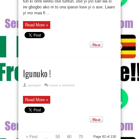
tun ki orire iwonu ose tuntun, ose yi yio san wa si
ire gbogbo ako ni to ona iparun lose yi o ase. Laaro
yi mo maa fi ...
Read More »
Igunuko !
ayangalu
Leave a comment
Read More »
« First
...
50
60
70
Page 82 of 130