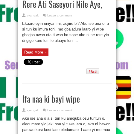
Rere Ati Saseyori Nile Aye,
ayangalu
Leave a comment
Ekaaro eyin eniyan mi, aojiire bi? Aku ise ana o, a
si tun ku imura toni, mo gbaladura laaro yi wipe
gbogbo awon ota ti won ba sope ako ni se rere yio
di gige kuro lori ile alaaye loni ...
Read More »
Ifa naa ki bayi wipe
ayangalu
Leave a comment
Aku ise ana o a si tun ku amojuba osu tuntun o,
eledumare yio jeki osu yi tuwa lara o, ako ni bawon
paruwo kosi kosi lase eledumare. Laaro yi mo maa