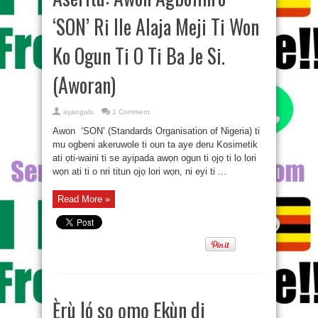
‘SON’ Ri Ile Alaja Meji Ti Won
Ko Ogun Ti O Ti Ba Je Si.
(Aworan)
ayangalu
1 Comment
Awon ‘SON’ (Standards Organisation of Nigeria) ti
mu ogbeni akeruwole ti oun ta aye deru Kosimetik
ati ọti-waini ti se ayipada awọn ogun ti ọjọ ti lo lori
wọn ati ti o nri titun ọjọ lori wọn, ni eyi ti ...
Read More »
Ẹ̀rù ló sọ ọmọ Ẹkùn di