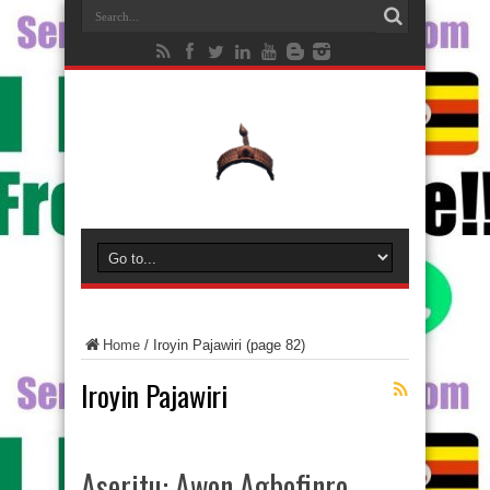
Home
/
Iroyin Pajawiri
(page 82)
Iroyin Pajawiri
Aseritu: Awon Agbofinro