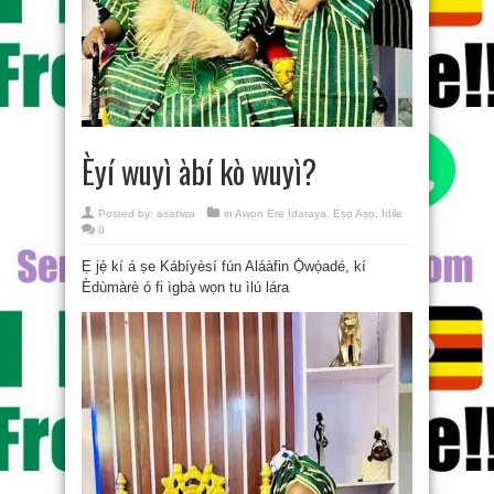
Èyí wuyì àbí kò wuyì?
Posted by:
asatiwa
in
Awọn Ere Idaraya
,
Ẹṣọ Aṣọ
,
Idile
0
Ẹ jẹ́ kí á ṣe Kábíyèsí fún Aláàfin Ọ̀wọ́adé, kí
Èdùmàrè ó fi ìgbà wọn tu ìlú lára