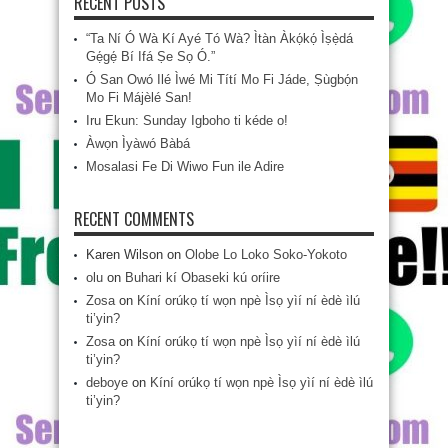
RECENT POSTS
“Ta Ní Ó Wà Kí Ayé Tó Wà? Ìtàn Àkọ́kọ́ Ìṣẹ̀dá
Gẹ́gẹ́ Bí Ifá Ṣe Sọ Ó.”
Ó San Owó Ilé Ìwé Mi Títí Mo Fi Jáde, Ṣùgbọ́n
Mo Fi Májèlé San!
Iru Ekun: Sunday Igboho ti kéde o!
Àwọn Ìyàwó Bàbá
Mosalasi Fe Di Wiwo Fun ile Adire
RECENT COMMENTS
Karen Wilson
on
Olobe Lo Loko Soko-Yokoto
olu
on
Buhari kí Obaseki kú oríire
Zosa
on
Kíní orúkọ tí wọn npè Ìsọ yìí ní èdè ìlú
ti’yin?
Zosa
on
Kíní orúkọ tí wọn npè Ìsọ yìí ní èdè ìlú
ti’yin?
deboye
on
Kíní orúkọ tí wọn npè Ìsọ yìí ní èdè ìlú
ti’yin?