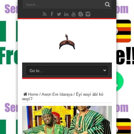
Home
/
Awọn Ere Idaraya
/
Èyí wuyì àbí kò
wuyì?