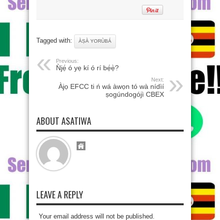
Tagged with:
ÀṢÀ YORÙBÁ
Previous:
Ǹjẹ́ ó yẹ kí ó rí bẹ́ẹ̀?
Next:
Àjọ EFCC ti ń wá àwọn tó wà nídìí
ṣogúndogójì CBEX
ABOUT ASATIWA
LEAVE A REPLY
Your email address will not be published.