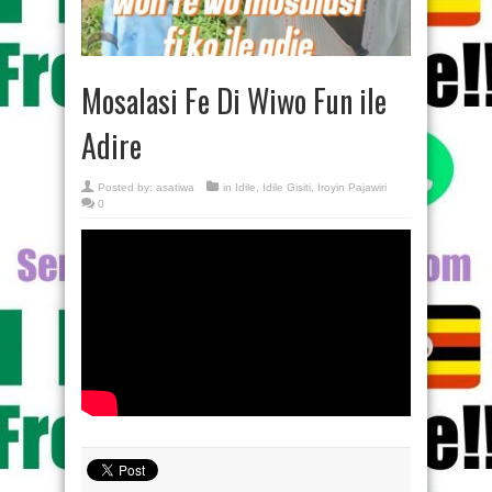
Mosalasi Fe Di Wiwo Fun ile
Adire
Posted by:
asatiwa
in
Idile
,
Idile Gisiti
,
Iroyin Pajawiri
0