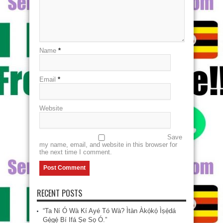
Name
*
Email
*
Website
Save
my name, email, and website in this browser for
the next time I comment.
RECENT POSTS
“Ta Ní Ó Wà Kí Ayé Tó Wà? Ìtàn Àkọ́kọ́ Ìṣẹ̀dá
Gẹ́gẹ́ Bí Ifá Ṣe Sọ Ó.”