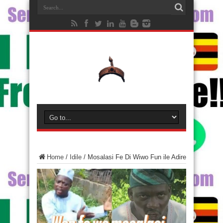
Home
/
Idile
/
Mosalasi Fe Di Wiwo Fun ile Adire