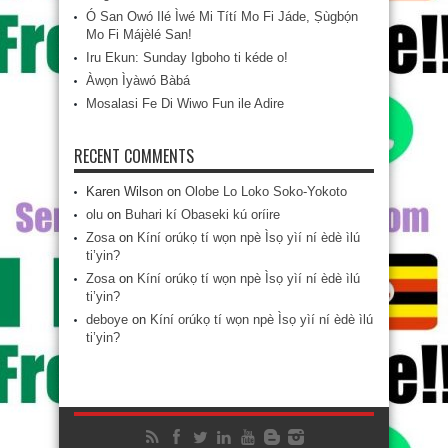
Ó San Owó Ilé Ìwé Mi Títí Mo Fi Jáde, Ṣùgbọ́n
Mo Fi Májèlé San!
Iru Ekun: Sunday Igboho ti kéde o!
Àwọn Ìyàwó Bàbá
Mosalasi Fe Di Wiwo Fun ile Adire
RECENT COMMENTS
Karen Wilson
on
Olobe Lo Loko Soko-Yokoto
olu
on
Buhari kí Obaseki kú oríire
Zosa
on
Kíní orúkọ tí wọn npè Ìsọ yìí ní èdè ìlú
ti’yin?
Zosa
on
Kíní orúkọ tí wọn npè Ìsọ yìí ní èdè ìlú
ti’yin?
deboye
on
Kíní orúkọ tí wọn npè Ìsọ yìí ní èdè ìlú
ti’yin?