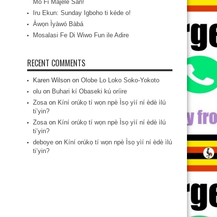
Mo Fi Májèlé San!
Iru Ekun: Sunday Igboho ti kéde o!
Àwọn Ìyàwó Bàbá
Mosalasi Fe Di Wiwo Fun ile Adire
RECENT COMMENTS
Karen Wilson
on
Olobe Lo Loko Soko-Yokoto
olu
on
Buhari kí Obaseki kú oríire
Zosa
on
Kíní orúkọ tí wọn npè Ìsọ yìí ní èdè ìlú
ti’yin?
Zosa
on
Kíní orúkọ tí wọn npè Ìsọ yìí ní èdè ìlú
ti’yin?
deboye
on
Kíní orúkọ tí wọn npè Ìsọ yìí ní èdè ìlú
ti’yin?