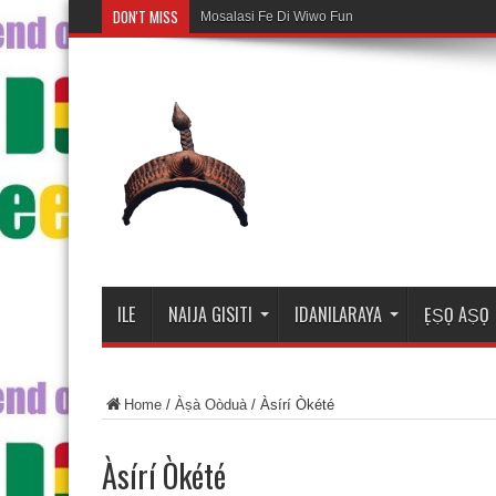
DON'T MISS
Mosalasi Fe Di Wiwo Fun ile Adire
ILE
NAIJA GISITI
IDANILARAYA
ẸṢỌ AṢỌ
Home
/
Àṣà Oòduà
/
Àsírí Òkété
Àsírí Òkété