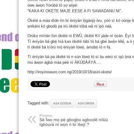
òwe àwọn Yorùbá tó sọ wípé:
”KAKA KI OKETE MAJE EESE A FI SAWADANU NI”.
Òkété a máa dìde rìn bí ènìyàn lọ́gànjọ́ òru, yóó sì kó oúnjẹ lọ́
ẹnikẹ́ni kò gbọdọ̀ pa irú òkété tóbá wà ní ipò náà.
Orúkọ mìíràn fún òkété ni EWÚ, òkété Kìí jáde ní ọ̀sán. Èyí
Tí ènìyàn bá gbẹ́ Isà kan òkété tàbí tó bá gbé àwọ̀n lélẹ̀, a ò g
tí òkété bá b’órù mọ́ ènìyàn lọ́wọ́, àmúbọ́ ló n fà.
Tí ènìyàn bá pa òkété tó n sùn lọ́wọ́ tó sì bu eérú sí ojú ọ̀nà rẹ
mu àwọn àgbà máa pèé ní ÀKÚDÀÁYÀ….
http://iroyinowuro.com.ng/2019/10/18/asiri-okete/
Tagged with:
ASA OODUA
ASA ORISA
Previous:
Ṣé Ìwọ mọ pé gbogbo agboolé nílùú
Igbóọrà ní wọn ń bí ìbejì ?