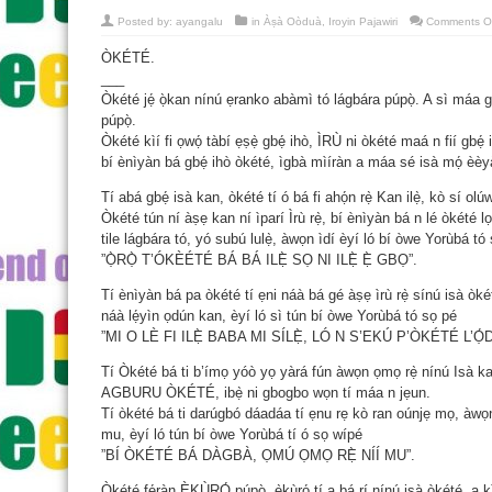
Posted by:
ayangalu
in
Àṣà Oòduà
,
Iroyin Pajawiri
Comments O
ÒKÉTÉ.
___
Òkété jẹ́ ọ̀kan nínú ẹranko abàmì tó lágbára púpọ̀. A sì má
púpọ̀.
Òkété kìí fi ọwọ́ tàbí ẹṣẹ̀ gbẹ́ ihò, ÌRÙ ni òkété maá n fií gbẹ́ i
bí ènìyàn bá gbẹ́ ihò òkété, ìgbà mìíràn a máa sé isà mọ́ èèyà
Tí abá gbẹ́ isà kan, òkété tí ó bá fi ahọ́n rẹ̀ Kan ilẹ̀, kò sí olúwa
Òkété tún ní àṣẹ kan ní ìparí Ìrù rẹ̀, bí ènìyàn bá n lé òkété lọ, 
tile lágbára tó, yó subú lulẹ̀, àwọn ìdí èyí ló bí òwe Yorùbá tó
”Ọ̀RỌ̀ T’ÓKÈÉTÉ BÁ BÁ ILẸ̀ SỌ NI ILẸ̀ Ẹ̀ GBỌ”.
Tí ènìyàn bá pa òkété tí ẹni náà bá gé àṣẹ ìrù rẹ̀ sínú isà ò
náà lẹ́yìn ọdún kan, èyí ló sì tún bí òwe Yorùbá tó sọ pé
”MI O LÈ FI ILẸ̀ BABA MI SÍLẸ̀, LÓ N S’EKÚ P’ÒKÉTÉ L’Ọ
Tí Òkété bá ti b’ímọ yóò yọ yàrá fún àwọn ọmọ rẹ̀ nínú Isà kan
AGBURU ÒKÉTÉ, ibẹ̀ ni gbogbo wọn tí máa n jẹun.
Tí òkété bá ti darúgbó dáadáa tí ẹnu rẹ kò ran oúnjẹ mọ, àwọn 
mu, èyí ló tún bí òwe Yorùbá tí ó sọ wípé
”BÍ ÒKÉTÉ BÁ DÀGBÀ, ỌMÚ ỌMỌ RẸ̀ NÍÍ MU”.
Òkété fẹ́ràn ÈKÙRỌ́ púpọ̀, ẹ̀kùrọ́ tí a bá rí nínú isà òkété, a 