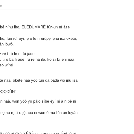
on
ff
Àsírí
Òkété
a gbé nínú ihò. ELÉDÙMARÈ fún-un ní àṣẹ
hò, fún ìdí èyí, ẹ ò le rí èrùpẹ̀ lẹ́nu isà òkété,
n lọ́wọ́.
rẹ̀ tí ó le ríi fà jáde.
tí ó bá fi àṣẹ Ìrù rẹ̀ na ilẹ̀, kò sí bí ẹni náà
 sọ wípé
kété náà, òkété náà yóò tún da padà wọ inú isà
́DỌỌDÚN”.
 náà, wọn yóò yọ pálọ̀ síbẹ̀ èyí ni à n pè ní
ọmọ rẹ tí ó jẹ́ abo ni wọ́n ó ma fún-un lọ́yàn
kìí pèé ní èkùrọ́ ÈSÉ ni a má n pèé. Èyí ló bí