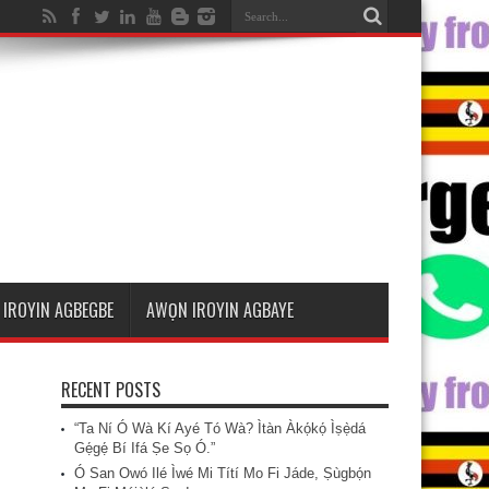
IROYIN AGBEGBE
AWỌN IROYIN AGBAYE
RECENT POSTS
“Ta Ní Ó Wà Kí Ayé Tó Wà? Ìtàn Àkọ́kọ́ Ìṣẹ̀dá
Gẹ́gẹ́ Bí Ifá Ṣe Sọ Ó.”
Ó San Owó Ilé Ìwé Mi Títí Mo Fi Jáde, Ṣùgbọ́n