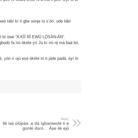
wọ́ tàbí kí ó gbe oúnjẹ rù s’órí, ọdẹ tàbí
 ló bí òwe ”A KÌÍ RÍ EWÚ LỌ́SÀN-ÁN”.
bọdọ̀ fa ìrù òkété yìí Jù kí ìrù rẹ̀ má baà bó,
̀, yóò rí ojú ẹṣẹ̀ òkété tó ti jáde padà, èyí ló
Next:
llé iṣẹ́ ọ̀lọ́pàá ,ẹ dá ìgbaniwọlé tí ẹ
gùnlé dúró… Àṣẹ ilé ẹjọ́