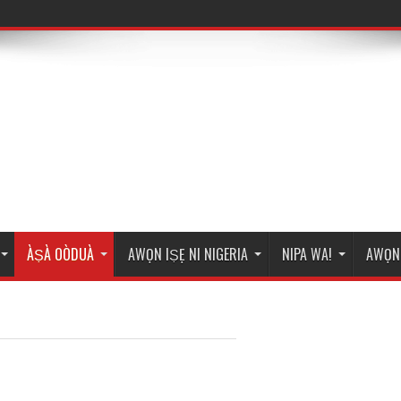
ÀṢÀ OÒDUÀ
AWỌN IṢẸ NI NIGERIA
NIPA WA!
AWỌN 