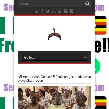
Home
/
Àṣà Oòduà
/
Ẹlẹ́buùbọn gba ìpàdé àwọn
ẹlẹyẹ ẹ̀ka ti Ọ̀ṣun