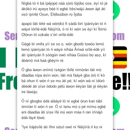
Nígbà tó ń bá ìpéjọpọ̀ náà ṣọ̀rọ̀ lọ́jọ́bọ ọse, èyí tó jẹ́
àkọ́kọ́ irú ayẹyẹ bẹ́ẹ̀ ti ẹgbẹ́ ìtẹ̀síwájú àwọn àjẹ́ àti
oṣó ìpínlẹ̀ Oṣun, Ẹlẹ́buùbọn rọ Ìjọba
àpapọ̀ láti tètè wá wọ́rọ́kọ́ fi ṣàdá lórí ìpànìyàn tó ń
wáyé lórílẹ̀-èdè Nàìjíríà, ó ní kí wọ́n ṣe èyí kí Ìbínú
Ọlọ́run tó sọkalẹ s’órí orílẹ̀-èdè.
Gẹ́gẹ́ bí onifa yìí ṣe sọ ọ, wọ́n gbọdọ̀ tọwọ́ọ lemọ́
lemọ́ ìpànìyàn tó ń wáyé níhàa Àríwá orílẹ̀-èdè yìí
àti ìpànìyàn fi ṣòògùn owó níhàa Gúúsù bọ aṣọ, kí
àbámọ̀ má baà gbẹ̀yìn rẹ̀.
Ó gba àwọn onímọ̀ ìṣègùn ìbílẹ̀ nímọ̀ràn láti mọ̀
dáadáa nípa ẹ̀sìn wọn, láti má fààyè gba ọ̀rọ̀ tí kò
bá ohun tí wọ́n ń ṣe mu àti pé, kí wọ́n wà ní ìdúró
déédé àti ṣíṣe òdodo pẹ̀lú àwọn èèyàn láti jẹ́ èèyàn
ire láwùjọ.
Ó ní gbogbo ẹ̀dá alààyè ló ní ẹgbẹ́ ọ̀run kan tàbí
òmíràn tí wọ́n ń ṣe. Ó sì tẹnu mọ́ ọ pé mímọ ẹgbẹ́
ẹni dáadáa àti ṣíṣe ìfẹ́ inú wọn máa ń ran ìrìnàjò
ẹ̀dá láyé lọ́wọ́.
“Iye ìtàjẹ̀sílẹ̀ àti ìfini sẹ́ṣó owó ní Nàìjíríà ń kọ ni