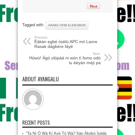
Tagged with:
ARABA YEMI ELEBUIBON
Previous:
Èàkàn ẹgbẹ́ òṣèlú APC mií Lanre
Rasak dágbére fáyé
Next:
Họ́wù! Àgọ́ ọlọ́pàá ni wọ́n tí fọmọ odó
lu èèyàn méjì pa
ABOUT AYANGALU
RECENT POSTS
“Ta Ní Ó Wà Kí Ayé Tó Wà? Ìtàn Àkọ́kọ́ Ìṣẹ̀dá