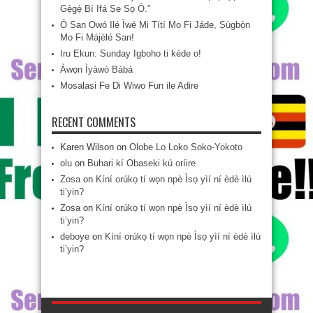
Gẹ́gẹ́ Bí Ifá Ṣe Sọ Ó.”
Ó San Owó Ilé Ìwé Mi Títí Mo Fi Jáde, Ṣùgbọ́n
Mo Fi Májèlé San!
Iru Ekun: Sunday Igboho ti kéde o!
Àwọn Ìyàwó Bàbá
Mosalasi Fe Di Wiwo Fun ile Adire
RECENT COMMENTS
Karen Wilson
on
Olobe Lo Loko Soko-Yokoto
olu
on
Buhari kí Obaseki kú oríire
Zosa
on
Kíní orúkọ tí wọn npè Ìsọ yìí ní èdè ìlú
ti’yin?
Zosa
on
Kíní orúkọ tí wọn npè Ìsọ yìí ní èdè ìlú
ti’yin?
deboye
on
Kíní orúkọ tí wọn npè Ìsọ yìí ní èdè ìlú
ti’yin?