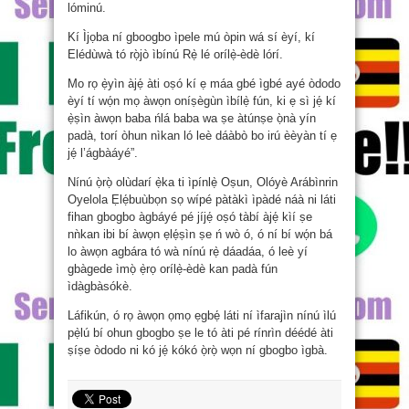
lóminú.
Kí Ìjọba ní gboogbo ìpele mú òpin wá sí èyí, kí
Elédùwà tó rọ̀jò ìbínú Rẹ̀ lé orílẹ̀-èdè lórí.
Mo rọ ẹ̀yìn àjẹ́ àti oṣó kí ẹ máa gbé ìgbé ayé òdodo
èyí tí wọ́n mọ àwọn oníṣègùn ìbílẹ̀ fún, ki ẹ sì jẹ́ kí
ẹ̀ṣìn àwọn baba ńlá baba wa ṣe àtúnṣe ọ̀nà yín
padà, torí òhun nìkan ló leè dáàbò bo irú èèyàn tí ẹ
jẹ́ l’ágbàáyé”.
Nínú ọ̀rọ̀ olùdarí ẹ̀ka ti ìpínlẹ̀ Oṣun, Olóyè Arábìnrin
Oyelola Ẹlẹ́buùbọn sọ wípé pàtàkì ìpàdé náà ni láti
fihan gbogbo àgbáyé pé jíjẹ́ oṣó tàbí àjẹ́ kìí ṣe
nǹkan ibi bí àwọn ẹlẹ́ṣìn ṣe ń wò ó, ó ní bí wọ́n bá
lo àwọn agbára tó wà nínú rẹ̀ dáadáa, ó leè yí
gbàgede ìmọ̀ ẹ̀rọ orílẹ̀-èdè kan padà fún
ìdàgbàsókè.
Láfikún, ó rọ àwọn ọmọ ẹgbẹ́ láti ní ìfarajìn nínú ìlú
pẹ̀lú bí ohun gbogbo ṣe le tó àti pé rínrìn déédé àti
ṣíṣe òdodo ni kó jẹ́ kókó ọ̀rọ̀ wọn ní gbogbo ìgbà.