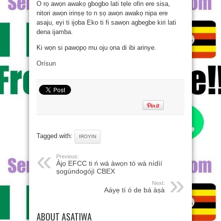
O rọ awọn awakọ gbogbo lati tẹle ofin ere sisa,
nitori awọn irinṣẹ to n ṣọ awọn awakọ nipa ere
asaju, eyi ti ijọba Eko ti fi sawọn agbegbe kiri lati
dena ijamba.
Ki wọn si pawọpọ mu oju ọna di ibi arinye.
Orísun
Tagged with:
IROYIN
Previous:
Àjọ EFCC ti ń wá àwọn tó wà nídìí
ṣogúndogójì CBEX
Next:
Aáyẹ tí ó de bá àṣà
ABOUT ASATIWA