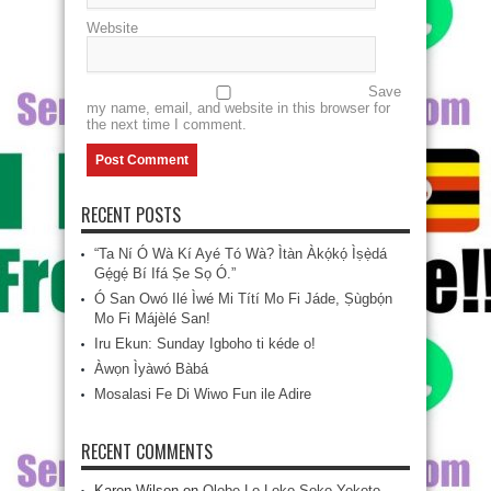
Website
Save
my name, email, and website in this browser for
the next time I comment.
RECENT POSTS
“Ta Ní Ó Wà Kí Ayé Tó Wà? Ìtàn Àkọ́kọ́ Ìṣẹ̀dá
Gẹ́gẹ́ Bí Ifá Ṣe Sọ Ó.”
Ó San Owó Ilé Ìwé Mi Títí Mo Fi Jáde, Ṣùgbọ́n
Mo Fi Májèlé San!
Iru Ekun: Sunday Igboho ti kéde o!
Àwọn Ìyàwó Bàbá
Mosalasi Fe Di Wiwo Fun ile Adire
RECENT COMMENTS
Karen Wilson
on
Olobe Lo Loko Soko-Yokoto