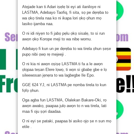
Atẹjade kan ti Adari iṣẹlẹ bi eyi ati ilaniloye ni
LASTMA, Adebayo Taofiq, fi sita, sọ pe dẹrẹba to
wa ọkọ tirela naa ko ni ikapa lori ọkọ ọhun mọ
lasiko ijamba naa.
O ni idi niyẹn to fi jabọ pẹlu ọkọ sisalẹ, to si run
awọn ọkọ Korope meji to wa nibẹ womu.
Adebayọ fi kun un pe dẹrẹba to wa tirela ọhun ṣeṣe
pupọ nibi ọwọ rẹ mejeeji .
O ni kia ni awọn oṣiṣẹ LASTMA ti fa a le awọn
ọlọpaa teṣan Elere lọwọ, ti wọn si gbabẹ gbe e lọ
sileewosan jẹnẹra to wa lagbegbe Ile Epo.
GGE 624 YJ, ni LASTMA pe nọmba tirela to kun
fọfọ ọhun.
Ọga agba fun LASTMA, Olalekan Bakare-Oki, rọ
awọn awakọ, paapaa julọ awọn to n wa tirela, lati
maa fi oju ṣọri daadaa.
O ni eyi ṣe pataki, paapaa bi asiko ojo ṣe n sun mọ
etile .