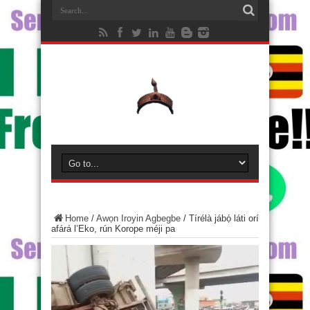
Home
/
Awọn Iroyin Agbegbe
/
Tírélà jábọ́ láti orí
afárá l’Eko, rún Korope méji pa