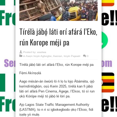
Tírélà jábọ́ láti orí afárá l’Eko,
rún Korope méji pa
Posted by:
asatiwa
in
Awọn Iroyin Agbegbe
,
Aworan
,
Iroyin Pajawiri
0
Tírélà jábọ́ láti orí afárá l’Eko, rún Korope méji pa
Fẹ́mi Akínṣọlá
Aago mẹ́sàn-án òwúrọ̀ ló ń lọ lu lọjọ Àbámẹ́ta, ọjọ́
kẹrìndínlọ́gbọ̀n, oṣù Kerin 2025, tírélà kan fi jábọ́
láti orí afárá Pen Cinema, Agege, l’Ekoo, tó sì run
ọkọ̀ Kórópe méjì tó jábọ́ lé lórí pa.
Ajọ Lagos State Traffic Management Authority
(LASTMA), to n ri si igbokegbodo ọkọ l’Ekoo, fidi
iṣẹlẹ yii mulẹ.