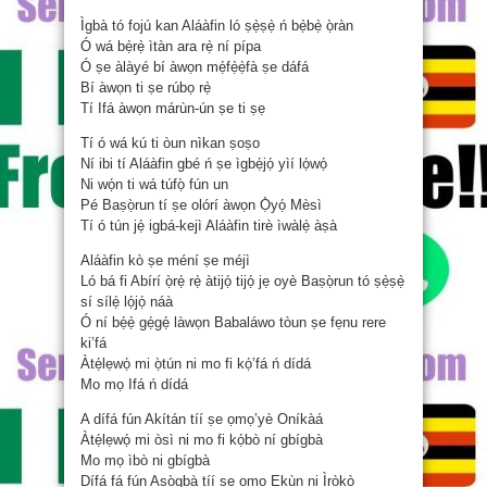
Ìgbà tó fojú kan Aláàfin ló ṣẹ̀ṣẹ̀ ń bẹ̀bẹ̀ ọ̀ràn
Ó wá bẹ̀rẹ̀ ìtàn ara rẹ̀ ní pípa
Ó ṣe àlàyé bí àwọn mẹ́fẹ̀ẹ̀fà ṣe dáfá
Bí àwọn ti ṣe rúbọ rẹ̀
Tí Ifá àwọn márùn-ún ṣe ti ṣẹ
Tí ó wá kú ti òun nìkan ṣoṣo
Ní ibi tí Aláàfin gbé ń ṣe ìgbẹ́jọ́ yìí lọ́wọ́
Ni wọ́n ti wá túfọ̀ fún un
Pé Baṣọ̀run tí ṣe olórí àwọn Ọ̀yọ́ Mèsì
Tí ó tún jẹ́ igbá-kejì Aláàfin tirè ìwàlẹ̀ àṣà
Aláàfin kò ṣe méní ṣe méjì
Ló bá fi Abírí ọ̀rẹ́ rẹ̀ àtijọ́ tijọ́ jẹ oyè Baṣọ̀run tó ṣẹ̀ṣẹ̀
sí sílẹ̀ lọ́jọ́ náà
Ó ní bẹ́ẹ̀ gẹ́gẹ́ làwọn Babaláwo tòun ṣe fẹnu rere
ki’fá
Àtẹ́lẹwọ́ mi ọ̀tún ni mo fi kọ́’fá ń dídá
Mo mọ Ifá ń dídá
A dífá fún Akítán tíí ṣe ọmọ’yè Oníkàá
Àtẹ́lẹwọ́ mi òsì ni mo fi kọ́bò ní gbígbà
Mo mọ ìbò ni gbígbà
Dífá fá fún Aṣọ̀gbà tíí ṣe ọmọ Ẹkùn ni Ìròkò