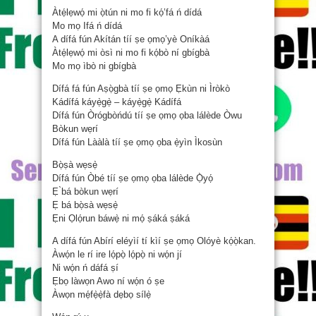
Àtẹ́lẹwọ́ mi ọ̀tún ni mo fi kọ́’fá ń dídá
Mo mọ Ifá ń dídá
A dífá fún Akítán tíí ṣe ọmọ’yè Oníkàá
Àtẹ́lẹwọ́ mi òsì ni mo fi kọ́bò ní gbígbà
Mo mọ ìbò ni gbígbà
Dífá fá fún Aṣọ̀gbà tíí ṣe ọmọ Ẹkùn ni Ìròkò
Kádífá káyẹ̀gẹ̀ – káyẹ̀gẹ̀ Kádífá
Dífá fún Òrógbòńdú tíí ṣe ọmọ ọba lálède Òwu
Bòkun wẹrí
Dífá fún Lààlà tíí ṣe ọmọ ọba ẹ̀yìn Ìkosùn
Bọ̀ṣà wẹsẹ̀
Dífá fún Òbé tíí ṣe ọmọ ọba lálède Ọ̀yọ́
Ẹ ̀bá bòkun wẹrí
Ẹ bá bọ̀sà wẹsẹ̀
Ẹni Ọlọ́run báwẹ̀ ni mọ́ ṣáká ṣáká
A dífá fún Abírí eléyìí tí kìí ṣe ọmọ Olóyè kọ́ọ̀kan.
Àwọ́n le rí ire lọ́pọ̀ lọ́pọ̀ ni wọ́n jí
Ni wọ́n ń dáfá ṣí
Ẹbọ làwọn Awo ní wọ́n ó ṣe
Àwọn mẹ́fẹ̀ẹ̀fà dẹbọ sílẹ̀