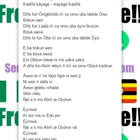
Kádífá káyẹ̀gẹ̀ – káyẹ̀gẹ̀ Kádífá
Dífá fún Òrógbòńdú tíí ṣe ọmọ ọba lálède Òwu
Bòkun wẹrí
Dífá fún Lààlà tíí ṣe ọmọ ọba ẹ̀yìn Ìkosùn.
Bọ̀ṣà wẹsẹ̀
Dífá fá fún Òbé tíí ṣe ọmọ ọba lálède Ọ̀yọ́
Ẹ ̀bá bòkun wẹrí
Ẹ ̀bá bọ̀sà wẹsẹ̀
Ẹni Ọlọ́run báwẹ̀ ni mọ́ ṣáká ṣáká
A dífá fún Abírí eléyìí tí kìí ṣe ọmọ Olóyè kọ́ọ̀kan
Àwọn le rí Ire lọ́pọ̀ lọ́pọ̀ ni wọ́n jí
Ni wọn ń dáfá sí
Àwọn gbẹ́bọ níhàbẹ̀
Wọ́n rúbọ
Ǹjẹ́ a ti mú Abírí jẹ Ọṣọ̀run
Ẹyìnwà
Kí ẹni má ro Ẹ̀dú pin
Ẹ̀yìnwà
Ǹjẹ́ a ti mú Abírí jẹ Ọṣọ̀run ná
Ẹ̀yìnwà
Kí ẹni má ròmí pin