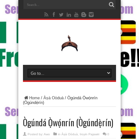
Home
/
Àṣà Oòduà
/
Ògúndá Ọ̀wọ́nrín
(Ògúndẹ̀rín)
Ògúndá Ọ̀wọ́nrín (Ògúndẹ̀rín)
Posted by:
Awo
in
Àṣà Oòduà
,
Iroyin Pajawiri
0