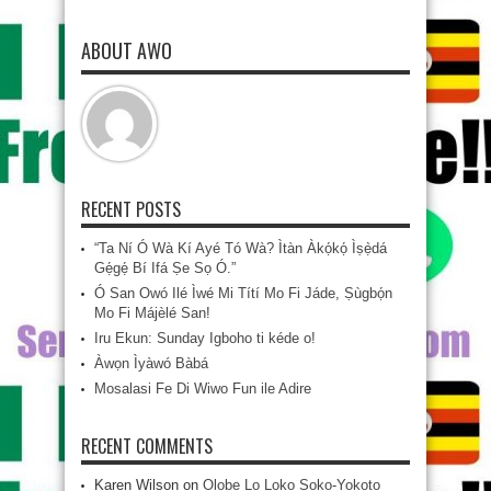
ABOUT AWO
RECENT POSTS
“Ta Ní Ó Wà Kí Ayé Tó Wà? Ìtàn Àkọ́kọ́ Ìṣẹ̀dá
Gẹ́gẹ́ Bí Ifá Ṣe Sọ Ó.”
Ó San Owó Ilé Ìwé Mi Títí Mo Fi Jáde, Ṣùgbọ́n
Mo Fi Májèlé San!
Iru Ekun: Sunday Igboho ti kéde o!
Àwọn Ìyàwó Bàbá
Mosalasi Fe Di Wiwo Fun ile Adire
RECENT COMMENTS
Karen Wilson
on
Olobe Lo Loko Soko-Yokoto