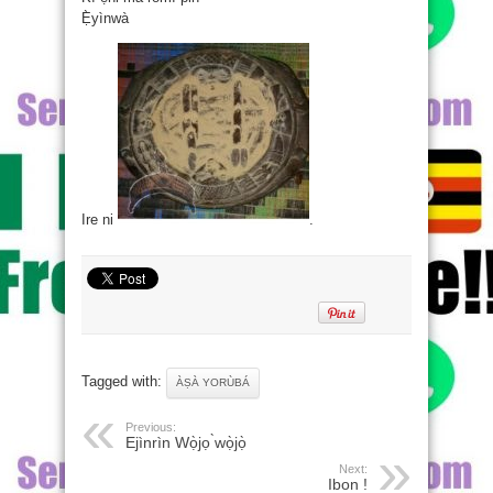
Ẹ̀yìnwà
Ire ni
.
Tagged with:
ÀṢÀ YORÙBÁ
Previous:
Ejìnrìn Wọ̀jọ ̀wọ̀jọ̀
Next:
Ibon !