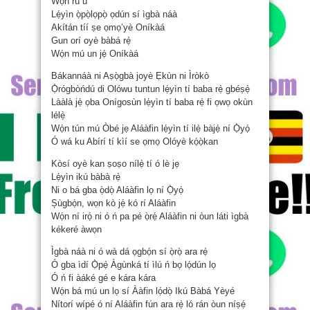
Wọ́n rú u
Lẹ́yìn ọ̀pọ̀lọpọ̀ ọdún sí ìgbà náà
Akítán tíí ṣe ọmọ’yè Oníkàá
Gun orí oyè bàbá rẹ̀
Wọ́n mú un jẹ́ Oníkàá
Bákannáà ni Aṣọ̀gbà joyè Ẹkùn ni Ìròkò
Ọ̀rógbòńdú di Olówu tuntun lẹ́yìn tí baba rẹ̀ gbéṣẹ̀
Lààlà jẹ́ ọba Onígosùn lẹ́yìn tí baba rẹ̀ fi ọwọ okùn
lélẹ̀
Wọ́n tún mú Òbé jẹ Aláàfin lẹ́yìn tí ilẹ̀ bàjẹ́ ní Ọ̀yọ́
Ó wá ku Abírí tí kìí se ọmọ Olóyè kọ́ọ̀kan
Kòsí oyè kan ṣoṣo nílẹ̀ tí ó lè jẹ
Lẹ́yìn ikú bàbà rẹ̀
Ni o bá gba ọ̀dọ̀ Aláàfin lọ ní Ọ̀yọ́
Șùgbọ́n, wọn kò jẹ́ kó rí Aláàfin
Wọ́n ní irọ́ ni ó ń pa pé ọ̀rẹ́ Aláàfin ni òun láti ìgbà
kékeré àwọn
Ìgbà náà ni ó wà dá ọgbọ́n sí ọ̀rọ̀ ara rẹ̀
Ó gba ìdí Ọ̀pẹ̀ Àgùnká tí ìlú ń bọ lọ́dún lọ
Ó ń fi àáké gé e kára kára
Wọ́n bá mú un lọ sí Ààfin lọ́dọ̀ Ikú Bàbá Yèyé
Nítorí wípé ó ní Aláàfin fún ara rẹ̀ ló rán òun níṣẹ́