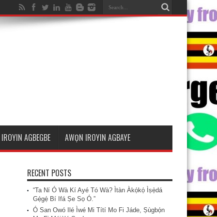
IROYIN AGBEGBE
AWỌN IROYIN AGBAYE
RECENT POSTS
“Ta Ní Ó Wà Kí Ayé Tó Wà? Ìtàn Àkọ́kọ́ Ìṣẹ̀dá
Gẹ́gẹ́ Bí Ifá Ṣe Sọ Ó.”
Ó San Owó Ilé Ìwé Mi Títí Mo Fi Jáde, Ṣùgbọ́n