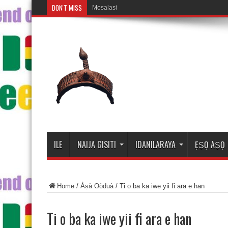
DON'T MISS
Mosalasi Fe Di Wiwo Fun
ILE
NAIJA GISITI
IDANILARAYA
ẸṢỌ AṢỌ
Home
/
Àṣà Oòduà
/
Ti o ba ka iwe yii fi ara e han
Ti o ba ka iwe yii fi ara e han