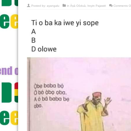
Posted by:
ayangalu
in
Àṣà Oòduà
,
Iroyin Pajawiri
Comments O