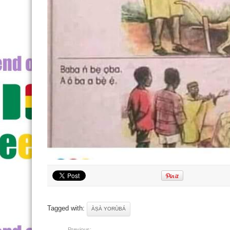
Tagged with:
ÀṢÀ YORÙBÁ
Previous: