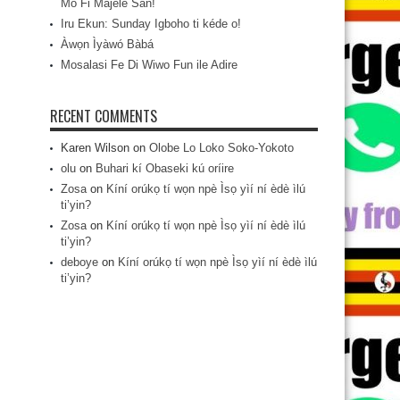
Mo Fi Májèlé San!
Iru Ekun: Sunday Igboho ti kéde o!
Àwọn Ìyàwó Bàbá
Mosalasi Fe Di Wiwo Fun ile Adire
RECENT COMMENTS
Karen Wilson
on
Olobe Lo Loko Soko-Yokoto
olu
on
Buhari kí Obaseki kú oríire
Zosa
on
Kíní orúkọ tí wọn npè Ìsọ yìí ní èdè ìlú
ti’yin?
Zosa
on
Kíní orúkọ tí wọn npè Ìsọ yìí ní èdè ìlú
ti’yin?
deboye
on
Kíní orúkọ tí wọn npè Ìsọ yìí ní èdè ìlú
ti’yin?