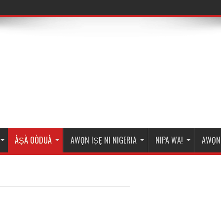
ÀṢÀ OÒDUÀ
AWỌN IṢẸ NI NIGERIA
NIPA WA!
AWỌN 