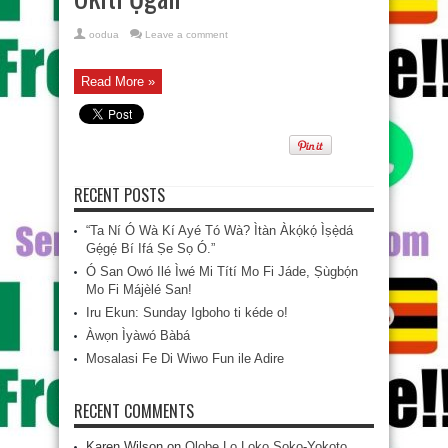
oodua
Leave a comment
Read More »
RECENT POSTS
“Ta Ní Ó Wà Kí Ayé Tó Wà? Ìtàn Àkọ́kọ́ Ìṣẹ̀dá
Gẹ́gẹ́ Bí Ifá Ṣe Sọ Ó.”
Ó San Owó Ilé Ìwé Mi Títí Mo Fi Jáde, Ṣùgbọ́n
Mo Fi Májèlé San!
Iru Ekun: Sunday Igboho ti kéde o!
Àwọn Ìyàwó Bàbá
Mosalasi Fe Di Wiwo Fun ile Adire
RECENT COMMENTS
Karen Wilson
on
Olobe Lo Loko Soko-Yokoto