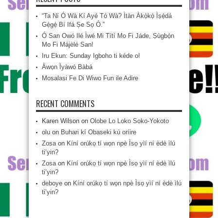
“Ta Ní Ó Wà Kí Ayé Tó Wà? Ìtàn Àkọ́kọ́ Ìṣẹ̀dá
Gẹ́gẹ́ Bí Ifá Ṣe Sọ Ó.”
Ó San Owó Ilé Ìwé Mi Títí Mo Fi Jáde, Ṣùgbọ́n
Mo Fi Májèlé San!
Iru Ekun: Sunday Igboho ti kéde o!
Àwọn Ìyàwó Bàbá
Mosalasi Fe Di Wiwo Fun ile Adire
RECENT COMMENTS
Karen Wilson
on
Olobe Lo Loko Soko-Yokoto
olu
on
Buhari kí Obaseki kú oríire
Zosa
on
Kíní orúkọ tí wọn npè Ìsọ yìí ní èdè ìlú
ti’yin?
Zosa
on
Kíní orúkọ tí wọn npè Ìsọ yìí ní èdè ìlú
ti’yin?
deboye
on
Kíní orúkọ tí wọn npè Ìsọ yìí ní èdè ìlú
ti’yin?