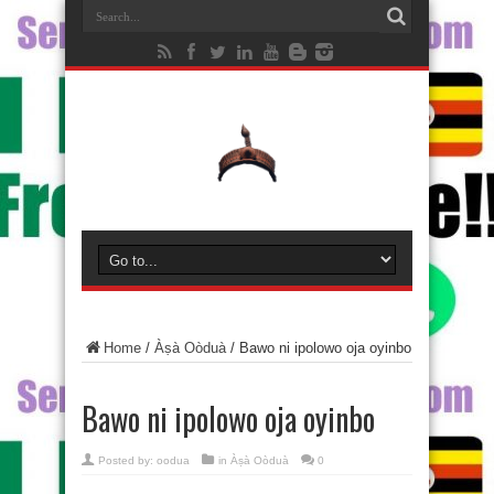
Home
/
Àṣà Oòduà
/
Bawo ni ipolowo oja oyinbo
Bawo ni ipolowo oja oyinbo
Posted by:
oodua
in
Àṣà Oòduà
0