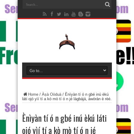
Home
/
Àṣà Oòduà
/
Ènìyàn tí ó n gbé inú èkú
láti ojó yìí tí a kò mò tí ó n jé lágbájá, àwòrán è rèé.
Ènìyàn tí ó n gbé inú èkú láti
ojó yìí tí a kò mò tí ó n jé