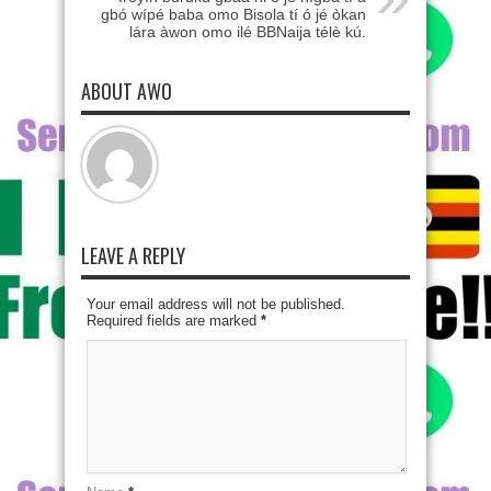
gbó wípé baba omo Bisola tí ó jé òkan
lára àwon omo ilé BBNaija télè kú.
ABOUT AWO
LEAVE A REPLY
Your email address will not be published.
Required fields are marked
*