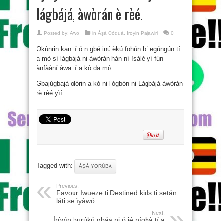
lágbájá, àwòrán è rèé.
Posted by:
Awo
in
Àṣà Oòduà
,
Iroyin Pajawiri
0
Okùnrin kan tí ó n gbé inú èkú fohún bí egúngún tí
a mò sí lágbájá ni àwòrán hàn ní ìsàlé yí fún
ànfààní àwa tí a kò da mò.
Gbajúgbajà olórin a kó ni l’ógbón ni Lágbájá àwòrán
rè rèé yìí.
Tagged with:
ÀṢÀ YORÙBÁ
Previous:
Favour Iwueze ti Destined kids ti setán
láti se ìyàwó.
Next:
Ìròyìn burúkú gbáà ni ó jé nígbà tí a