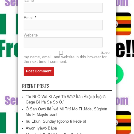
Name
*
Email
*
Website
Save
my name, email, and website in this browser for
the next time I comment.
RECENT POSTS
“Ta Ní Ó Wà Kí Ayé Tó Wà? Ìtàn Àkọ́kọ́ Ìṣẹ̀dá
Gẹ́gẹ́ Bí Ifá Ṣe Sọ Ó.”
Ó San Owó Ilé Ìwé Mi Títí Mo Fi Jáde, Ṣùgbọ́n
Mo Fi Májèlé San!
Iru Ekun: Sunday Igboho ti kéde o!
Àwọn Ìyàwó Bàbá