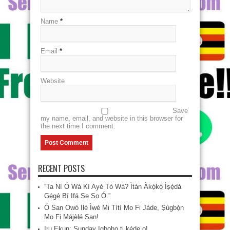
Name
*
Email
*
Website
Save
my name, email, and website in this browser for
the next time I comment.
RECENT POSTS
“Ta Ní Ó Wà Kí Ayé Tó Wà? Ìtàn Àkọ́kọ́ Ìṣẹ̀dá
Gẹ́gẹ́ Bí Ifá Ṣe Sọ Ó.”
Ó San Owó Ilé Ìwé Mi Títí Mo Fi Jáde, Ṣùgbọ́n
Mo Fi Májèlé San!
Iru Ekun: Sunday Igboho ti kéde o!