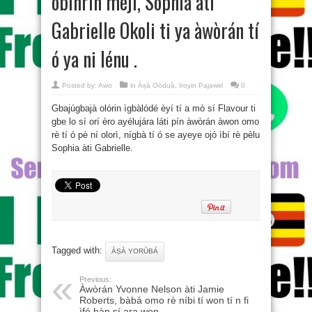
obìnrin méjì, Sophia àti
Gabrielle Okoli ti ya àwòrán tí
ó ya ni lénu .
Posted by:
Awo
in
Àṣà Oòduà
,
Iroyin Pajawiri
0
Gbajúgbajà olórin ìgbàlódé èyí tí a mò sí Flavour ti
gbe lo sí orí èro ayélujára láti pín àwòrán àwon omo
rè tí ó pè ní olorì, nígbà tí ó se ayeye ojó ìbí rè pèlu
Sophia àti Gabrielle.
Tagged with:
ÀṢÀ YORÙBÁ
Previous:
Àwòrán Yvonne Nelson àti Jamie
Roberts, bàbá omo rè níbi tí won tí n fi
ìfé hàn sí ara won.