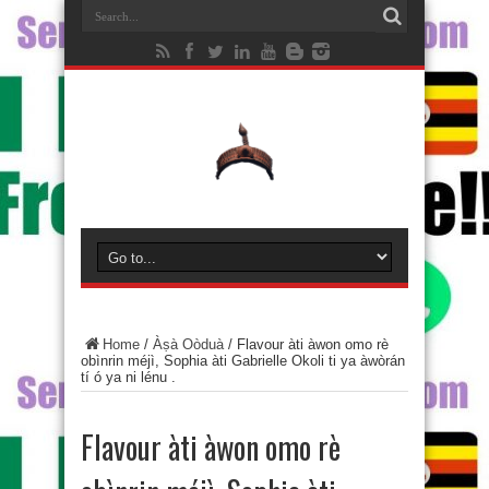
Home
/
Àṣà Oòduà
/
Flavour àti àwon omo rè
obìnrin méjì, Sophia àti Gabrielle Okoli ti ya àwòrán
tí ó ya ni lénu .
Flavour àti àwon omo rè