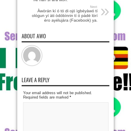
Next:
Àwòrán kí ó tó di ojó ìgbéyàwó tí
ológun yí àti òdóbìnrin tí ó pàdé lórí
èro ayélujára (Facebook) ya.
ABOUT AWO
LEAVE A REPLY
Your email address will not be published.
Required fields are marked
*