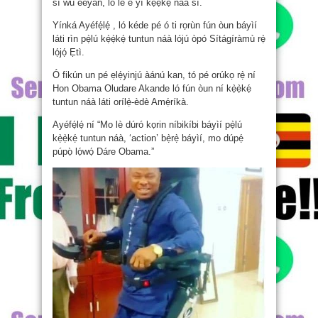
sì wu èèyàn, ló le è yí kẹ̀ẹ̀kẹ́ náà sí.
Yínká Ayéfẹ́lẹ́ , ló kéde pé ó ti rọrùn fún òun báyìí
láti rìn pẹ̀lú kẹ̀ẹ̀kẹ́ tuntun náà lójú òpó Sítágíràmù rẹ̀
lọ́jọ́ Ẹtì.
Ó fikún un pé ẹlẹ́yinjú àánú kan, tó pé orúkọ rẹ̀ ní
Hon Obama Oludare Akande ló fún òun ní kẹ̀ẹ̀kẹ́
tuntun náà láti orílẹ̀-èdè Amẹ́ríkà.
Ayéfẹ́lẹ́ ní “Mo lè dúró kọrin níbikíbi báyìí pẹ̀lú
kẹ̀ẹ̀kẹ́ tuntun náà, ‘action’ bẹ̀rẹ̀ báyìí, mo dúpẹ́
púpọ̀ lọ́wọ́ Dáre Obama.”