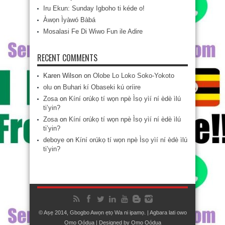
Iru Ekun: Sunday Igboho ti kéde o!
Àwọn Ìyàwó Bàbá
Mosalasi Fe Di Wiwo Fun ile Adire
RECENT COMMENTS
Karen Wilson
on
Olobe Lo Loko Soko-Yokoto
olu
on
Buhari kí Obaseki kú oríire
Zosa
on
Kíní orúkọ tí wọn npè Ìsọ yìí ní èdè ìlú
ti’yin?
Zosa
on
Kíní orúkọ tí wọn npè Ìsọ yìí ní èdè ìlú
ti’yin?
deboye
on
Kíní orúkọ tí wọn npè Ìsọ yìí ní èdè ìlú
ti’yin?
© Aṣẹ 2014, Gbogbo Awọn ẹtọ Wa ni ipamọ. | Agbara lati owo
Ọmọ Oódua
| Designed by
Ọmọ Oódua