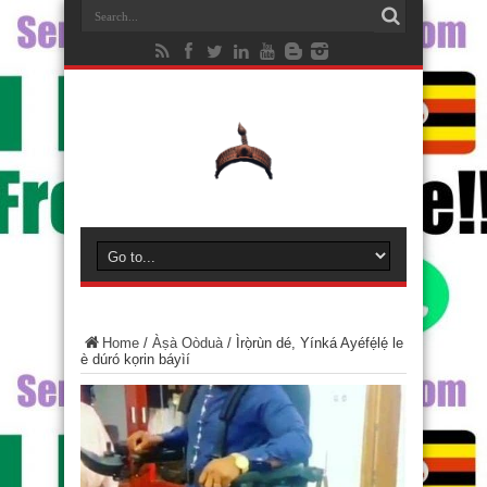
Home
/
Àṣà Oòduà
/
Ìrọ̀rùn dé, Yínká Ayéfẹ́lẹ́ le
è dúró kọrin báyìí