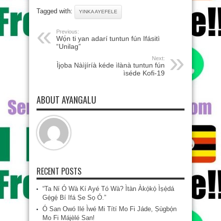
Tagged with:
YINKA AYEFELE
Previous:
Wọ́n ti yan adarí tuntun fún Ifásitì
“Unilag”
Next:
Ìjọba Nàìjíríà kéde ìlànà tuntun fún
ìséde Kofi-19
ABOUT AYANGALU
RECENT POSTS
“Ta Ní Ó Wà Kí Ayé Tó Wà? Ìtàn Àkọ́kọ́ Ìṣẹ̀dá
Gẹ́gẹ́ Bí Ifá Ṣe Sọ Ó.”
Ó San Owó Ilé Ìwé Mi Títí Mo Fi Jáde, Ṣùgbọ́n
Mo Fi Májèlé San!