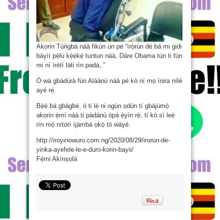
Akọrin Tùǹgbá náà fikún un pé “ìrọ̀rùn dé bá mi gidi
báyìí pẹ̀lú kẹ̀ẹ̀kẹ́ tuntun náà, Dáre Obama tún ti fún
mi ní ìrètí láti rìn padà,.”
Ó wá gbàdúrà fún Aláànú náà pé kò ní mọ ìnira nílé
ayé rẹ̀.
Bẹ́ẹ̀ bá gbàgbé, ó ti lé ni ogún ọdún tí gbájúmọ́
akọrin ẹ̀mí náà ti pàdánù ọ̀pá ẹ̀yìn rẹ̀, tí kò sì leè
rìn mọ́ nítorí ìjàmbá ọkọ̀ tó wáyé.
http://iroyinowuro.com.ng/2020/08/29/irorun-de-
yinka-ayefele-le-e-duro-korin-bayii/
Fẹ́mi Akínṣọlá