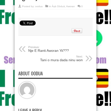
Posted by:
oodua
in
Àṣà Oòduà
,
Aworan
0
Previous:
Nje E Ranti Aworan Yii???
Next:
Tani o mura dada ninu won
ABOUT OODUA
LEAVE A REPLY