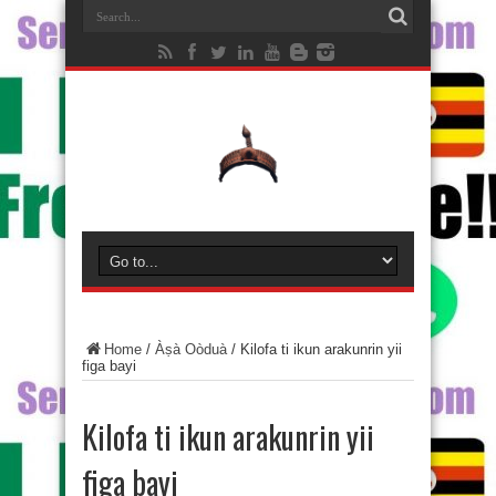
Home
/
Àṣà Oòduà
/
Kilofa ti ikun arakunrin yii
figa bayi
Kilofa ti ikun arakunrin yii
figa bayi