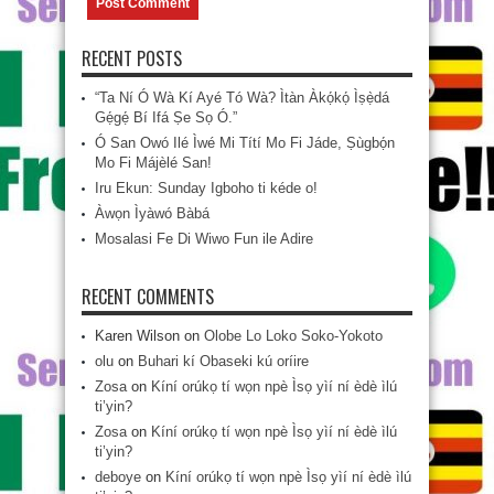
RECENT POSTS
“Ta Ní Ó Wà Kí Ayé Tó Wà? Ìtàn Àkọ́kọ́ Ìṣẹ̀dá
Gẹ́gẹ́ Bí Ifá Ṣe Sọ Ó.”
Ó San Owó Ilé Ìwé Mi Títí Mo Fi Jáde, Ṣùgbọ́n
Mo Fi Májèlé San!
Iru Ekun: Sunday Igboho ti kéde o!
Àwọn Ìyàwó Bàbá
Mosalasi Fe Di Wiwo Fun ile Adire
RECENT COMMENTS
Karen Wilson
on
Olobe Lo Loko Soko-Yokoto
olu
on
Buhari kí Obaseki kú oríire
Zosa
on
Kíní orúkọ tí wọn npè Ìsọ yìí ní èdè ìlú
ti’yin?
Zosa
on
Kíní orúkọ tí wọn npè Ìsọ yìí ní èdè ìlú
ti’yin?
deboye
on
Kíní orúkọ tí wọn npè Ìsọ yìí ní èdè ìlú