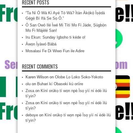
RECENT POSTS
“Ta Ní Ó Wà Kí Ayé Tó Wà? Ìtàn Àkọ́kọ́ Ìṣẹ̀dá
Gẹ́gẹ́ Bí Ifá Ṣe Sọ Ó.”
Ó San Owó Ilé Ìwé Mi Títí Mo Fi Jáde, Ṣùgbọ́n
Mo Fi Májèlé San!
Iru Ekun: Sunday Igboho ti kéde o!
Àwọn Ìyàwó Bàbá
Mosalasi Fe Di Wiwo Fun ile Adire
RECENT COMMENTS
Karen Wilson
on
Olobe Lo Loko Soko-Yokoto
olu
on
Buhari kí Obaseki kú oríire
Zosa
on
Kíní orúkọ tí wọn npè Ìsọ yìí ní èdè ìlú
ti’yin?
Zosa
on
Kíní orúkọ tí wọn npè Ìsọ yìí ní èdè ìlú
ti’yin?
deboye
on
Kíní orúkọ tí wọn npè Ìsọ yìí ní èdè ìlú
ti’yin?