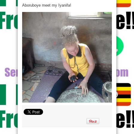
Aboruboye meet my Iyanifa!