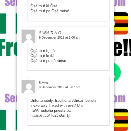
Òṣà tó ń ki Òṣà
Òṣà tó ń pe Òṣà ráńsé
SUBAIR A.O
9 December 2019 at 1:06 am
Òṣà tó ń tẹ ifá
Òṣà tó ń ki ifá
Òṣà tó ń pe ifá ráńsé
KFire
9 December 2019 at 5:07 am
Unfortunately, traditional African beliefs r
inexorably linked with evil? Until
Ifa/Amadioha priests b…
https://t.co/Tq2vw6m1jt