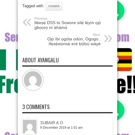
Tagged with:
IYANIFA
Previous:
Iléeṣẹ́ DSS tú Sowore sílẹ̀ lẹ́yìn ọjọ́
gbọọrọ ní àhámọ́
Next:
Ọjọ́ ìbí ọgọ́ta ọdún, Ogogo..
ìfẹsẹ̀wọnsẹ̀ eré bọ́lùú wáyé
ABOUT AYANGALU
3 COMMENTS
SUBAIR A.O
9 December 2019 at 1:01 am