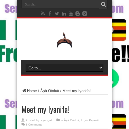
Home
/
Àṣà Oòduà
/
Meet my Iyanifa!
Meet my Iyanifa!
Posted by:
ayangalu
in
Àṣà Oòduà
,
Iroyin Pajawiri
3 Comments