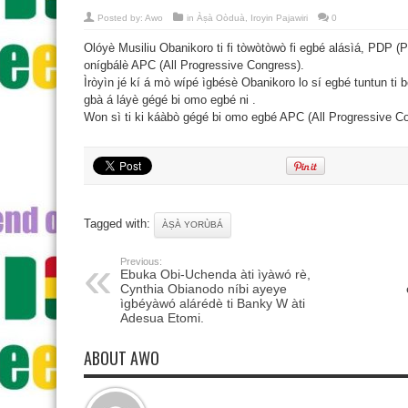
Posted by:
Awo
in
Àṣà Oòduà
,
Iroyin Pajawiri
0
Olóyè Musiliu Obanikoro ti fi tòwòtòwò fi egbé alásìá, PDP (
onígbálè APC (All Progressive Congress).
Ìròyìn jé kí á mò wípé ìgbésè Obanikoro lo sí egbé tuntun ti
gbà á láyè gégé bi omo egbé ni .
Won sì ti ki káàbò gégé bi omo egbé APC (All Progressive C
Tagged with:
ÀṢÀ YORÙBÁ
Previous:
Ebuka Obi-Uchenda àti ìyàwó rè,
Cynthia Obianodo níbi ayeye
ìgbéyàwó alárédè ti Banky W àti
Adesua Etomi.
ABOUT AWO