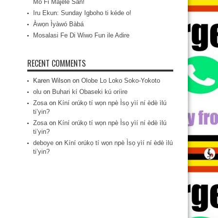
Mo Fi Májèlé San!
Iru Ekun: Sunday Igboho ti kéde o!
Àwọn Ìyàwó Bàbá
Mosalasi Fe Di Wiwo Fun ile Adire
RECENT COMMENTS
Karen Wilson
on
Olobe Lo Loko Soko-Yokoto
olu
on
Buhari kí Obaseki kú oríire
Zosa
on
Kíní orúkọ tí wọn npè Ìsọ yìí ní èdè ìlú
ti’yin?
Zosa
on
Kíní orúkọ tí wọn npè Ìsọ yìí ní èdè ìlú
ti’yin?
deboye
on
Kíní orúkọ tí wọn npè Ìsọ yìí ní èdè ìlú
ti’yin?