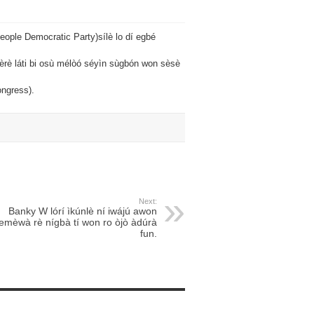
People Democratic Party)sílè lo dí egbé
 bèrè láti bi osù mélòó séyìn sùgbón won sèsè
ongress).
Next:
Banky W lórí ìkúnlè ní iwájú awon
emèwà rè nígbà tí won ro òjò àdúrà
fun.