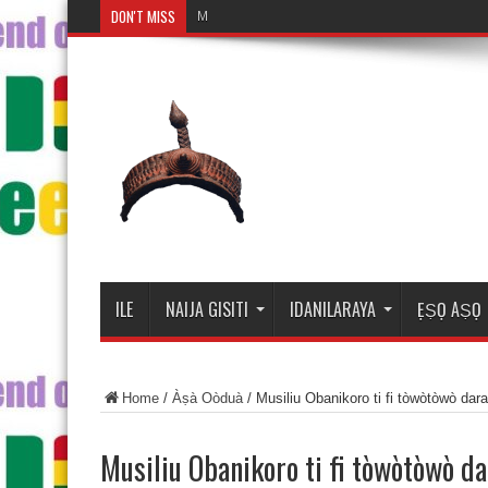
DON'T MISS
Mosalasi Fe D
ILE
NAIJA GISITI
IDANILARAYA
ẸṢỌ AṢỌ
Home
/
Àṣà Oòduà
/
Musiliu Obanikoro ti fi tòwòtòwò da
Musiliu Obanikoro ti fi tòwòtòwò d