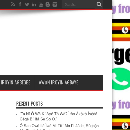
IROYIN AGBEGBE
AWỌN IROYIN AGBAYE
RECENT POSTS
“Ta Ní Ó Wà Kí Ayé Tó Wà? Ìtàn Àkọ́kọ́ Ìṣẹ̀dá
Gẹ́gẹ́ Bí Ifá Ṣe Sọ Ó.”
Ó San Owó Ilé Ìwé Mi Títí Mo Fi Jáde, Ṣùgbọ́n