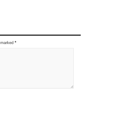
re marked
*