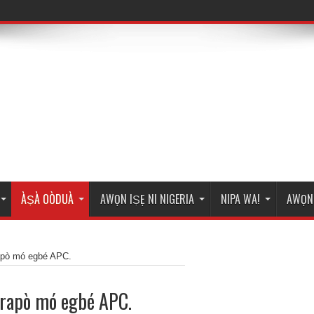
ÀṢÀ OÒDUÀ
AWỌN IṢẸ NI NIGERIA
NIPA WA!
AWỌN 
rapò mó egbé APC.
arapò mó egbé APC.