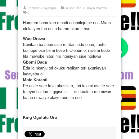
Posted by:
ayangalu
in
Àṣà Oòduà
,
Iroyin Pajawiri
0
Hummm bona kan o badi odamiloju pe ona Miran
olela,iyen fun enito ba mo nkan ti nse.
Woo Orewa
Benikan ba sope sise re titan lodo ohun, mofe
komope ose tie ni kose ti Olohun o, nise ni kode
fila mowobe nitori riro nteniyan sise ntoluwa
Gbomi Dada
Eda lo nkanju ori okuku rebikan tori akunleyan
ladayeba o
Mofe Koranti
Pe ao le sare koja akosile o, tori kosibi ase le sare
to eyin bai lao fi gigise si…..se kirakita mo niwon
ba ao ni waiye alaiye ooo ire ooo
King Ogulutu Oro