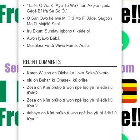
“Ta Ní Ó Wà Kí Ayé Tó Wà? Ìtàn Àkọ́kọ́ Ìṣẹ̀dá
Gẹ́gẹ́ Bí Ifá Ṣe Sọ Ó.”
Ó San Owó Ilé Ìwé Mi Títí Mo Fi Jáde, Ṣùgbọ́n
Mo Fi Májèlé San!
Iru Ekun: Sunday Igboho ti kéde o!
Àwọn Ìyàwó Bàbá
Mosalasi Fe Di Wiwo Fun ile Adire
RECENT COMMENTS
Karen Wilson
on
Olobe Lo Loko Soko-Yokoto
olu
on
Buhari kí Obaseki kú oríire
Zosa
on
Kíní orúkọ tí wọn npè Ìsọ yìí ní èdè ìlú
ti’yin?
Zosa
on
Kíní orúkọ tí wọn npè Ìsọ yìí ní èdè ìlú
ti’yin?
deboye
on
Kíní orúkọ tí wọn npè Ìsọ yìí ní èdè ìlú
ti’yin?