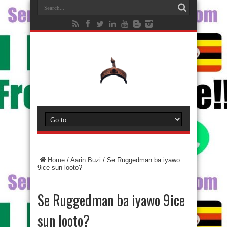
Home
/
Aarin Buzi
/
Se Ruggedman ba iyawo
9ice sun looto?
Se Ruggedman ba iyawo 9ice
sun looto?