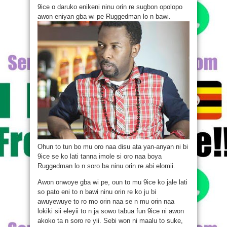
9ice o daruko enikeni ninu orin re sugbon opolopo
awon eniyan gba wi pe Ruggedman lo n bawi.
Ohun to tun bo mu oro naa disu ata yan-anyan ni bi
9ice se ko lati tanna imole si oro naa boya
Ruggedman lo n soro ba ninu orin re abi elomii.
Awon onwoye gba wi pe, oun to mu 9ice ko jale lati
so pato eni to n bawi ninu orin re ko ju bi
awuyewuye to ro mo orin naa se n mu orin naa
lokiki sii eleyii to n ja sowo tabua fun 9ice ni awon
akoko ta n soro re yii. Sebi won ni maalu to suke,