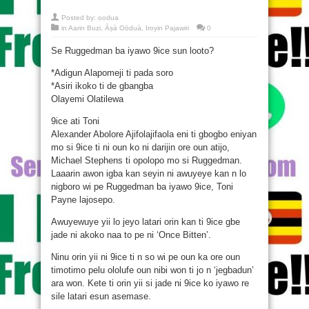
Posted by:
oodua
in
Aarin Buzi
,
Àṣà Oòduà
,
Iroyin Pajawiri
0
Se Ruggedman ba iyawo 9ice sun looto?
*Adigun Alapomeji ti pada soro
*Asiri ikoko ti de gbangba
Olayemi Olatilewa
9ice ati Toni
Alexander Abolore Ajifolajifaola eni ti gbogbo eniyan
mo si 9ice ti ni oun ko ni darijin ore oun atijo,
Michael Stephens ti opolopo mo si Ruggedman.
Laaarin awon igba kan seyin ni awuyeye kan n lo
nigboro wi pe Ruggedman ba iyawo 9ice, Toni
Payne lajosepo.
Awuyewuye yii lo jeyo latari orin kan ti 9ice gbe
jade ni akoko naa to pe ni ‘Once Bitten’.
Ninu orin yii ni 9ice ti n so wi pe oun ka ore oun
timotimo pelu ololufe oun nibi won ti jo n ‘jegbadun’
ara won. Kete ti orin yii si jade ni 9ice ko iyawo re
sile latari esun asemase.