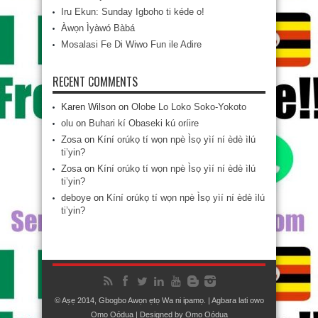
Iru Ekun: Sunday Igboho ti kéde o!
Àwọn Ìyàwó Bàbá
Mosalasi Fe Di Wiwo Fun ile Adire
RECENT COMMENTS
Karen Wilson
on
Olobe Lo Loko Soko-Yokoto
olu
on
Buhari kí Obaseki kú oríire
Zosa
on
Kíní orúkọ tí wọn npè Ìsọ yìí ní èdè ìlú
ti’yin?
Zosa
on
Kíní orúkọ tí wọn npè Ìsọ yìí ní èdè ìlú
ti’yin?
deboye
on
Kíní orúkọ tí wọn npè Ìsọ yìí ní èdè ìlú
ti’yin?
© Aṣẹ 2014, Gbogbo Awọn ẹtọ Wa ni ipamọ. | Agbara lati owo
Ọmọ Oódua
| Designed by
Ọmọ Oódua