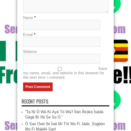
Name
*
Email
*
Website
Save
my name, email, and website in this browser for
the next time I comment.
RECENT POSTS
“Ta Ní Ó Wà Kí Ayé Tó Wà? Ìtàn Àkọ́kọ́ Ìṣẹ̀dá
Gẹ́gẹ́ Bí Ifá Ṣe Sọ Ó.”
Ó San Owó Ilé Ìwé Mi Títí Mo Fi Jáde, Ṣùgbọ́n
Mo Fi Májèlé San!