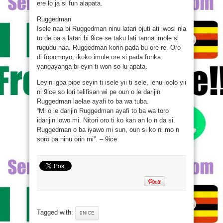
ere lo ja si fun alapata.
Ruggedman
Isele naa bi Ruggedman ninu latari ojuti ati iwosi nla
to de ba a latari bi 9ice se taku lati tanna imole si
rugudu naa. Ruggedman korin pada bu ore re. Oro
di fopomoyo, ikoko imule ore si pada fonka
yangayanga bi eyin ti won so lu apata.
Leyin igba pipe seyin ti isele yii ti sele, lenu loolo yii
ni 9ice so lori telifisan wi pe oun o le darijin
Ruggedman laelae ayafi to ba wa tuba.
“Mi o le darijin Ruggedman ayafi to ba wa toro
idarijin lowo mi. Nitori oro ti ko kan an lo n da si.
Ruggedman o ba iyawo mi sun, oun si ko ni mo n
soro ba ninu orin mi”. – 9ice
Tagged with:
9NICE