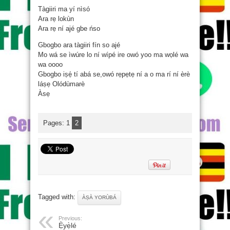
Tàgiiri ma yí nìsó
Ara rẹ lokùn
Ara rẹ ní ajé gbe ńso
Gbogbo ara tàgiiri fín so ajé
Mo wá se ìwúre lo ní wípé ire owó yoo ma wọlé wa
wa oooo
Gbogbo iṣẹ́ tí abá se,owó rẹpẹtẹ ní a o ma rí ní èrè
láṣẹ Olódùmarè
Àsẹ
Pages:
1
2
Tagged with:
ÀṢÀ YORÙBÁ
Previous:
Ẹ̀yẹ̀lé