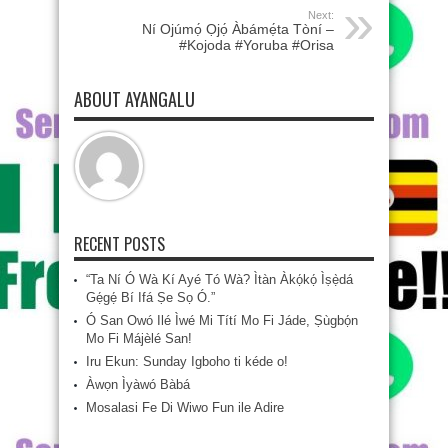
Next:
Ní Ojúmọ́ Ọjọ́ Àbámẹ́ta Tòní –
#Kojoda #Yoruba #Orisa
ABOUT AYANGALU
RECENT POSTS
“Ta Ní Ó Wà Kí Ayé Tó Wà? Ìtàn Àkọ́kọ́ Ìṣẹ̀dá
Gẹ́gẹ́ Bí Ifá Ṣe Sọ Ó.”
Ó San Owó Ilé Ìwé Mi Títí Mo Fi Jáde, Ṣùgbọ́n
Mo Fi Májèlé San!
Iru Ekun: Sunday Igboho ti kéde o!
Àwọn Ìyàwó Bàbá
Mosalasi Fe Di Wiwo Fun ile Adire