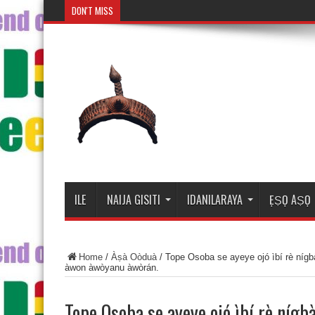
DON'T MISS
Mosalasi
ILE
NAIJA GISITI
IDANILARAYA
ẸṢỌ AṢỌ
Home
/
Àṣà Oòduà
/
Tope Osoba se ayeye ojó ìbí rè nígb
àwon àwòyanu àwòrán.
Tope Osoba se ayeye ojó ìbí rè nígb