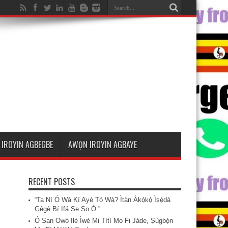
IROYIN AGBEGBE
AWỌN IROYIN AGBAYE
RECENT POSTS
“Ta Ní Ó Wà Kí Ayé Tó Wà? Ìtàn Àkọ́kọ́ Ìṣẹ̀dá
Gẹ́gẹ́ Bí Ifá Ṣe Sọ Ó.”
Ó San Owó Ilé Ìwé Mi Títí Mo Fi Jáde, Ṣùgbọ́n