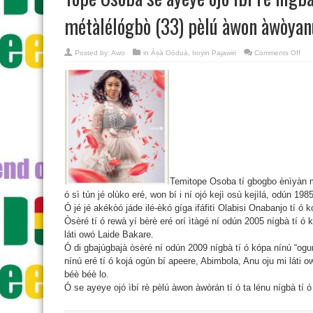
métàlélógbò (33) pèlú àwon àwòyan
on
Posted by:
Awo
in
Àṣà Oòduà
,
Iroyin Pajawiri
Comments Off
Top
Oso
se
aye
ojó
ìbí
rè
níg
tí
ó
pé
om
odú
mét
(33)
pèl
Temitope Osoba tí gbogbo ènìyàn mò
àwo
àwò
ó sì tún jé olùko eré, won bí i ní ojó kejì osù kejìlá, odún 1985
àwò
Ó jé jé akékòó jáde ilé-èkó gíga ifáfitì Olabisi Onabanjo tí ó 
Òsèré tí ó rewà yí bèrè eré orí ìtàgé ní odún 2005 nígbà tí ó 
láti owó Laide Bakare.
Ó di gbajúgbajà òsèré ní odún 2009 nígbà tí ó kópa nínú “ogu
nínú eré tí ó kojá ogún bí apeere, Abimbola, Anu oju mi láti
béè béè lo.
Ó se ayeye ojó ìbí rè pèlú àwon àwòrán tí ó ta lénu nígbà tí 