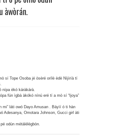
u àwòrán.
e
ba
ye
bà
o
n
àlélógbò
ú
 sí Tope Osoba jé òsèré orílè èdè Nìjíríà tí
n
yanu
.
rán.
kó nípa èkó káràkárà.
kópa fún ìgbà àkókó nínú eré tí a mò sí “Ijoya”
n mi” láti owó Dayo Amusan . Báyìí ó ti hàn
 owó Adesanya, Omotara Johnson, Gucci girl àti
ó pé odún métàlélégbòn.