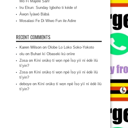
Mo Fi Májèlé San!
Iru Ekun: Sunday Igboho ti kéde o!
Àwọn Ìyàwó Bàbá
Mosalasi Fe Di Wiwo Fun ile Adire
RECENT COMMENTS
Karen Wilson
on
Olobe Lo Loko Soko-Yokoto
olu
on
Buhari kí Obaseki kú oríire
Zosa
on
Kíní orúkọ tí wọn npè Ìsọ yìí ní èdè ìlú
ti’yin?
Zosa
on
Kíní orúkọ tí wọn npè Ìsọ yìí ní èdè ìlú
ti’yin?
deboye
on
Kíní orúkọ tí wọn npè Ìsọ yìí ní èdè ìlú
ti’yin?