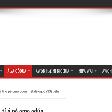
ÀṢÀ OÒDUÀ
AWỌN IṢẸ NI NIGERIA
NIPA WA!
AWỌN 
à tí ó pé omo odún métàlélógbò (33) pèlú
à tí ó pé omo odún